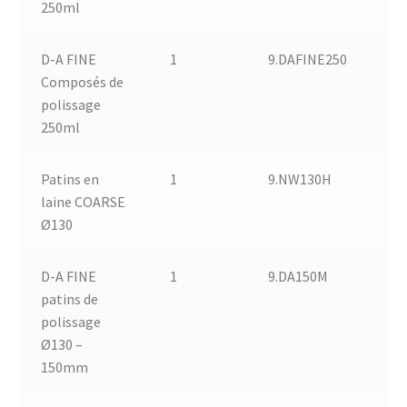
250ml
D-A FINE
1
9.DAFINE250
Composés de
polissage
250ml
Patins en
1
9.NW130H
laine COARSE
Ø130
D-A FINE
1
9.DA150M
patins de
polissage
Ø130 –
150mm