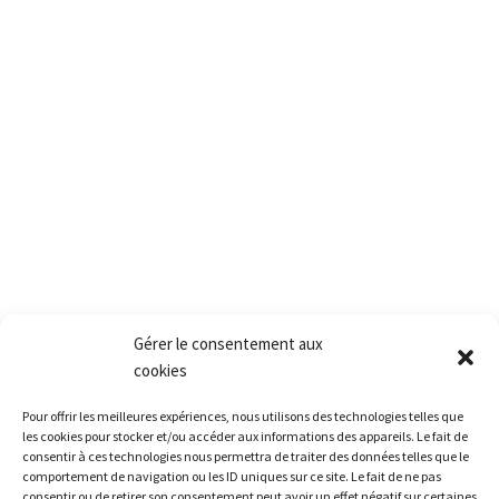
PACT
2, rue des vielles granges
78410 Aubergenville
Tél.:+(33) 1 77 66 40 80
Fax.:+(33) 1 30 90 39 87
Mail: Contact@pact.pro
Service client
Conditions générales de vente
Retour produit et Garantie
Formulaire de retour produit
Frais de transport
Gérer le consentement aux
cookies
Accès rapide
Pour offrir les meilleures expériences, nous utilisons des technologies telles que
La société
les cookies pour stocker et/ou accéder aux informations des appareils. Le fait de
consentir à ces technologies nous permettra de traiter des données telles que le
La grêle
comportement de navigation ou les ID uniques sur ce site. Le fait de ne pas
consentir ou de retirer son consentement peut avoir un effet négatif sur certaines