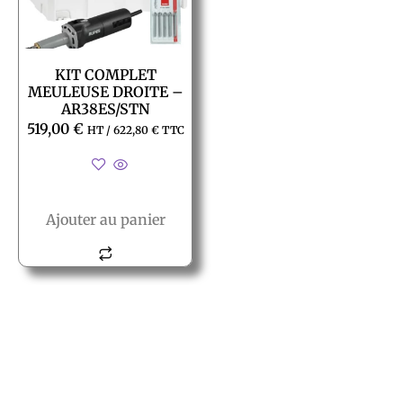
KIT COMPLET
MEULEUSE DROITE –
AR38ES/STN
519,00
€
HT /
622,80
€
TTC
Ajouter au panier
© All rights reserved PACT