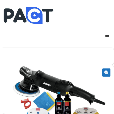
DSP
RUPES
WheelRestore
Smart Repair