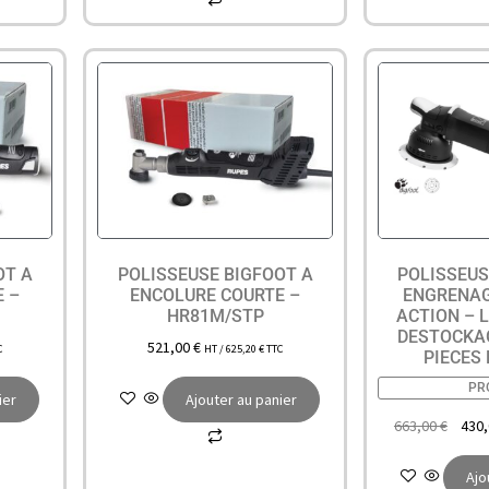
OT A
POLISSEUSE BIGFOOT A
POLISSEUS
E –
ENCOLURE COURTE –
ENGRENAG
HR81M/STP
ACTION – 
DESTOCKAG
521,00
€
C
HT /
625,20
€
TTC
PIECES
PR
ier
Ajouter au panier
663,00
€
430
Ajo