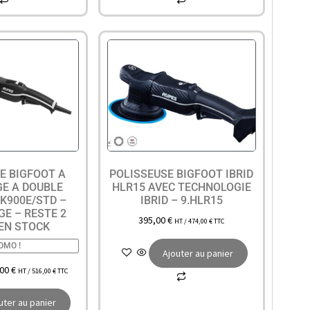
E BIGFOOT A
POLISSEUSE BIGFOOT IBRID
E A DOUBLE
HLR15 AVEC TECHNOLOGIE
LK900E/STD –
IBRID – 9.HLR15
E – RESTE 2
395,00
€
HT /
474,00
€
TTC
 EN STOCK
OMO !
Ajouter au panier
,00
€
HT /
516,00
€
TTC
uter au panier