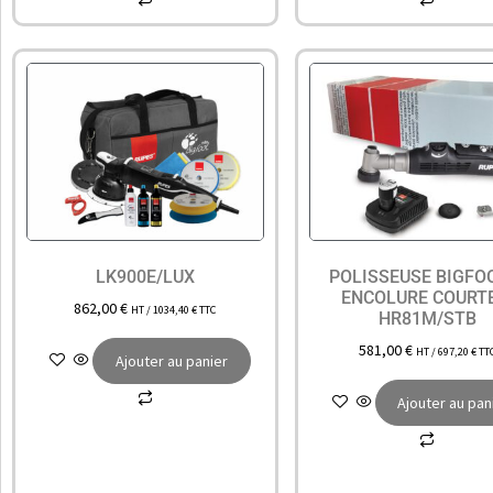
LK900E/LUX
POLISSEUSE BIGFO
ENCOLURE COURT
862,00
€
HT /
1034,40
€
TTC
HR81M/STB
581,00
€
HT /
697,20
€
TT
Ajouter au panier
Ajouter au pan