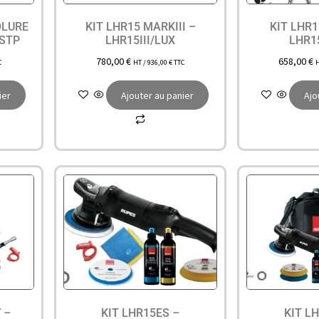
OLURE
KIT LHR15 MARKIII –
KIT LHR
/STP
LHR15III/LUX
LHR1
780,00
€
658,00
€
C
HT /
936,00
€
TTC
ier
Ajouter au panier
Ajo
 –
KIT LHR15ES –
KIT L