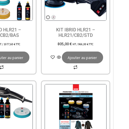
ID HLR21 –
KIT IBRID HLR21 –
/CB2/BAS
HLR21/CB2/STD
805,00
€
T /
1077,60
€
TTC
HT /
966,00
€
TTC
uter au panier
Ajouter au panier