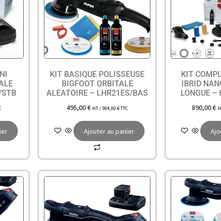
NI
KIT BASIQUE POLISSEUSE
KIT COMP
ALE
BIGFOOT ORBITALE
IBRID NA
/STB
ALEATOIRE – LHR21ES/BAS
LONGUE –
495,00
€
890,00
€
C
HT /
594,00
€
TTC
H
ier
Ajouter au panier
Ajo