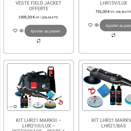
VESTE FIELD JACKET
LHR15V/LUX
OFFERTE
792,00
€
HT /
950,40
€
TT
1005,50
€
HT /
1206,60
€
TTC
Ajouter au pan
Ajouter au panier
KIT LHR21 MARKIII –
KIT LHR21 MARKV
LHR21III/LUX –
LHR21/BAS