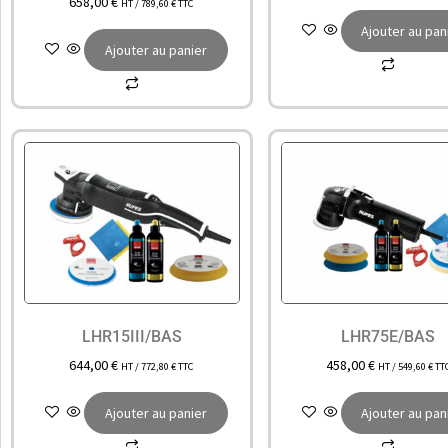
658,00
€
HT /
789,60
€
TTC
Ajouter au pan
Ajouter au panier
LHR15III/BAS
LHR75E/BAS
644,00
€
458,00
€
HT /
772,80
€
TTC
HT /
549,60
€
TT
Ajouter au panier
Ajouter au pan