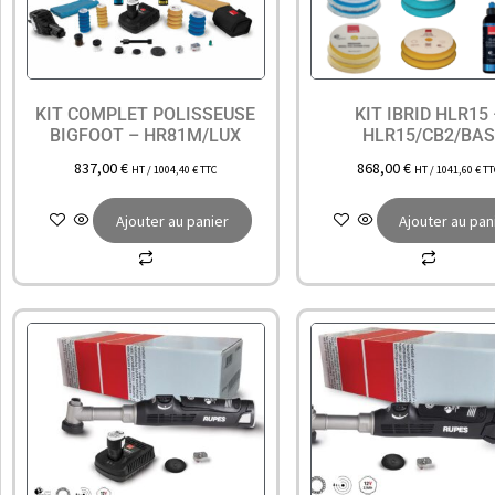
KIT COMPLET POLISSEUSE
KIT IBRID HLR15
BIGFOOT – HR81M/LUX
HLR15/CB2/BA
837,00
€
868,00
€
HT /
1004,40
€
TTC
HT /
1041,60
€
TT
Ajouter au panier
Ajouter au pan