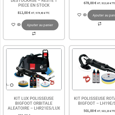
DESTOCKAGE – RESTE 1
678,00
€
HT /
813,60
€
TT
PIECE EN STOCK
812,00
€
HT /
974,40
€
TTC
Ajouter au pan
Ajouter au panier
KIT LUX POLISSEUSE
KIT POLISSEUSE ROT
BIGFOOT ORBITALE
BIGFOOT – LH19E/
ALEATOIRE – LHR21ES/LUX
501,00
€
HT /
601,20
€
TT