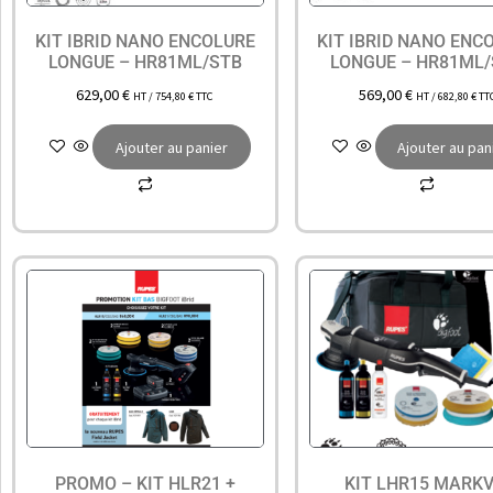
KIT IBRID NANO ENCOLURE
KIT IBRID NANO ENC
LONGUE – HR81ML/STB
LONGUE – HR81ML
629,00
€
569,00
€
HT /
754,80
€
TTC
HT /
682,80
€
TT
Ajouter au panier
Ajouter au pan
PROMO – KIT HLR21 +
KIT LHR15 MARKV