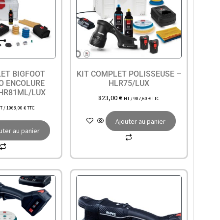
LET BIGFOOT
KIT COMPLET POLISSEUSE –
NO ENCOLURE
HLR75/LUX
 HR81ML/LUX
823,00
€
HT /
987,60
€
TTC
T /
1068,00
€
TTC
Ajouter au panier
uter au panier