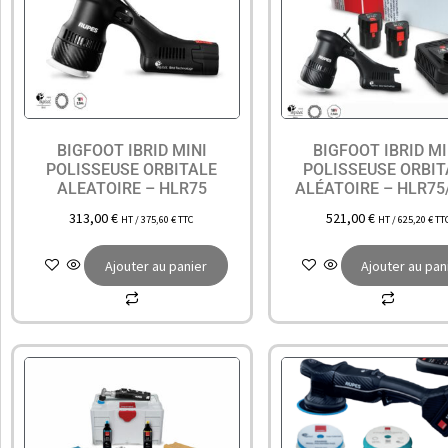
BIGFOOT IBRID MINI
BIGFOOT IBRID MI
POLISSEUSE ORBITALE
POLISSEUSE ORBIT
ALEATOIRE – HLR75
ALÉATOIRE – HLR75
313,00
€
521,00
€
HT /
375,60
€
TTC
HT /
625,20
€
TT
Ajouter au panier
Ajouter au pan