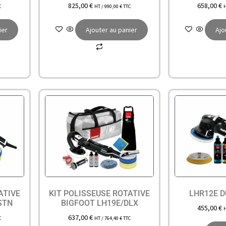
825,00
€
658,00
€
C
HT /
990,00
€
TTC
ier
Ajouter au panier
Ajo
ATIVE
KIT POLISSEUSE ROTATIVE
LHR12E 
STN
BIGFOOT LH19E/DLX
455,00
€
637,00
€
C
HT /
764,40
€
TTC