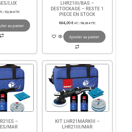
5ES/LUX
LHR21III/BAS –
DESTOCKAGE – RESTE 1
HT /
732,00
€
TTC
PIECE EN STOCK
664,00
€
HT /
796,80
€
TTC
uter au panier
Ajouter au panier
HR21ES –
KIT LHR21MARKIII –
1ES/MAR
LHR21III/MAR