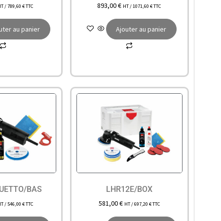
893,00
€
HT /
789,60
€
TTC
HT /
1071,60
€
TTC
uter au panier
Ajouter au panier
DUETTO/BAS
LHR12E/BOX
581,00
€
HT /
546,00
€
TTC
HT /
697,20
€
TTC