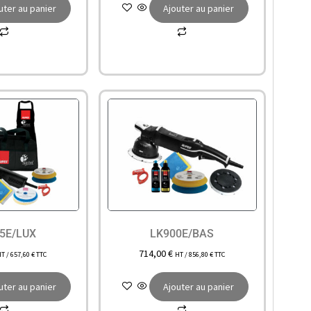
uter au panier
Ajouter au panier
5E/LUX
LK900E/BAS
714,00
€
HT /
657,60
€
TTC
HT /
856,80
€
TTC
uter au panier
Ajouter au panier