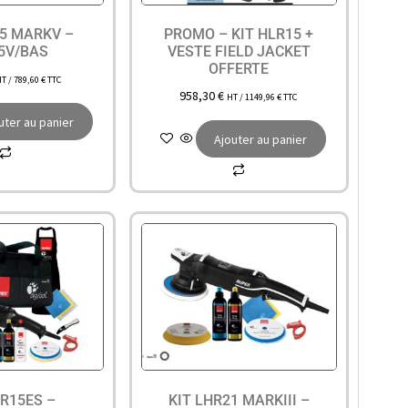
15 MARKV –
PROMO – KIT HLR15 +
5V/BAS
VESTE FIELD JACKET
OFFERTE
HT /
789,60
€
TTC
958,30
€
HT /
1149,96
€
TTC
uter au panier
Ajouter au panier
HR15ES –
KIT LHR21 MARKIII –