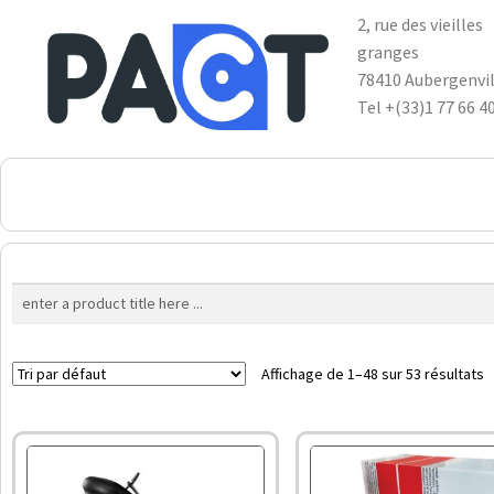
2, rue des vieilles
granges
78410 Aubergenvil
Tel +(33)1 77 66 4
DSP
RUPES
WheelRestore
Smart Repair
Affichage de 1–48 sur 53 résultats