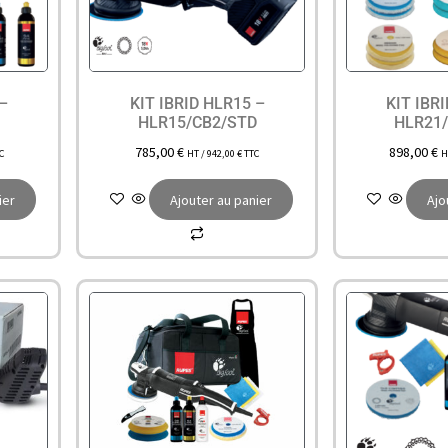
 –
KIT IBRID HLR15 –
KIT IBR
S
HLR15/CB2/STD
HLR21
785,00
€
898,00
€
C
HT /
942,00
€
TTC
H
ier
Ajouter au panier
Ajo