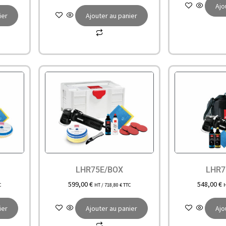
Ajo
ier
Ajouter au panier
LHR75E/BOX
LHR7
599,00
€
548,00
€
C
HT /
718,80
€
TTC
ier
Ajouter au panier
Ajo