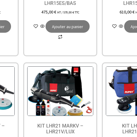
LHR15ES/BAS
LHR1
475,00
€
610,00
€
C
HT /
570,00
€
TTC
ier
Ajouter au panier
Ajo
 –
KIT LHR21 MARKV –
KIT L
LHR21V/LUX
LHR2