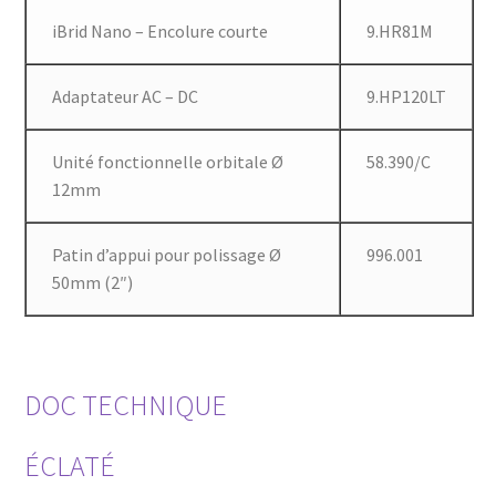
iBrid Nano – Encolure courte
9.HR81M
Adaptateur AC – DC
9.HP120LT
Unité fonctionnelle orbitale Ø
58.390/C
12mm
Patin d’appui pour polissage Ø
996.001
50mm (2″)
DOC TECHNIQUE
ÉCLATÉ