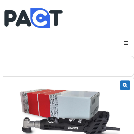
DSP
RUPES
WheelRestore
Smart Repair