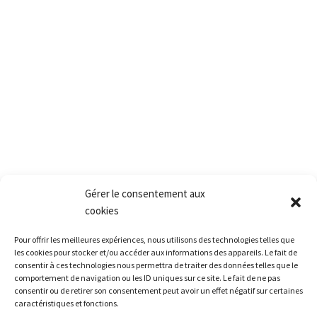
2, rue des vielles granges
78410 Aubergenville
Tél.:+(33) 1 77 66 40 80
Fax.:+(33) 1 30 90 39 87
Mail: Contact@pact.pro
Service client
Conditions générales de vente
Retour produit et Garantie
Formulaire de retour produit
Frais de transport
Gérer le consentement aux
cookies
Accès rapide
Pour offrir les meilleures expériences, nous utilisons des technologies telles que
La société
les cookies pour stocker et/ou accéder aux informations des appareils. Le fait de
consentir à ces technologies nous permettra de traiter des données telles que le
La grêle
comportement de navigation ou les ID uniques sur ce site. Le fait de ne pas
consentir ou de retirer son consentement peut avoir un effet négatif sur certaines
La formation
caractéristiques et fonctions.