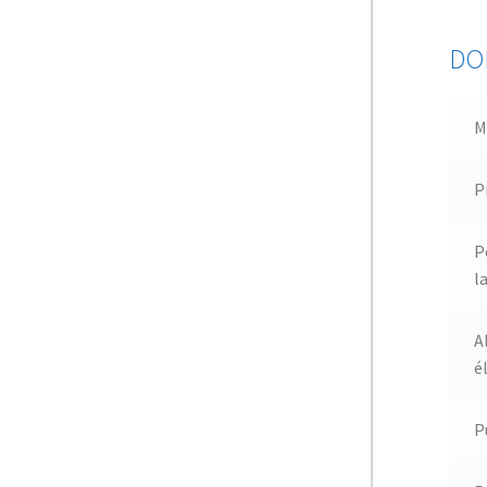
DO
M
P
P
l
A
é
P