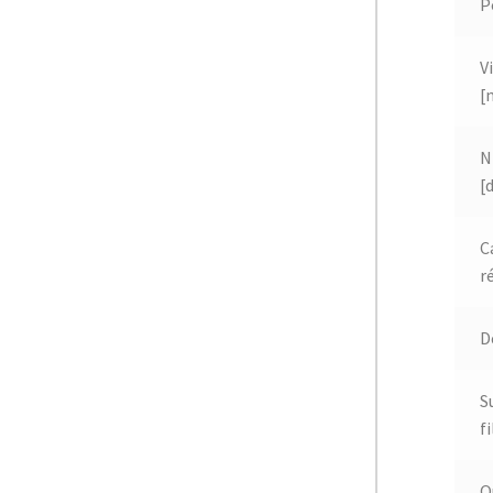
P
V
[
N
[
C
r
D
S
f
O