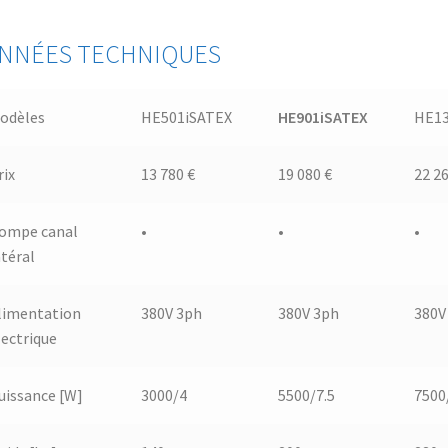
NNÉES TECHNIQUES
odèles
HE501iSATEX
HE901iSATEX
HE13
rix
13 780 €
19 080 €
22 26
ompe canal
•
•
•
atéral
limentation
380V 3ph
380V 3ph
380V
lectrique
uissance [W]
3000/4
5500/7.5
7500