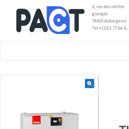
2, rue des vieilles
granges
78410 Aubergenvil
Tel +(33)1 77 66 40
DSP
RUPES
WheelRestore
Smart Repair