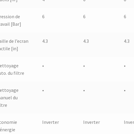
ression de
6
6
6
ravail [Bar]
aille de l’ecran
4.3
4.3
4.3
actile [in]
ettoyage
•
•
•
uto. du filtre
ettoyage
•
•
•
anuel du
ltre
conomie
Inverter
Inverter
Inve
’énergie