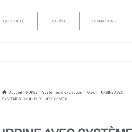
le
LA SOCIÉTÉ
LA GRÊLE
FORMATIONS
 80
Equipement Atelier
Caravane
Promotions
Accueil
RUPES
Systèmes d'extraction
Atex
TURBINE AVEC
SYSTÈME D’ONDULEUR – HE901iSATEX