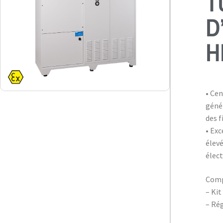
T
D
H
• Cen
géné
des f
• Exc
élev
élec
Comp
– Kit
– Rég