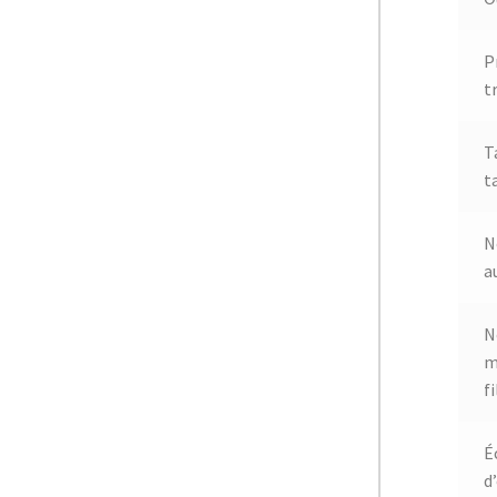
P
t
T
t
N
a
N
m
fi
É
d