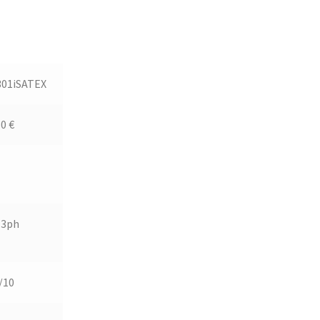
01iSATEX
0 €
 3ph
/10