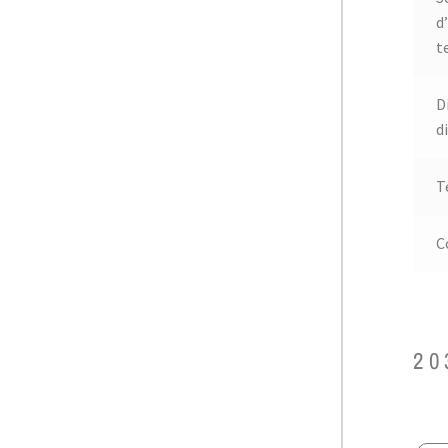
d
t
D
d
T
C
20