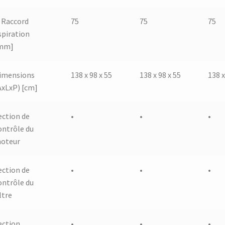
 Raccord
75
75
75
spiration
mm]
imensions
138 x 98 x 55
138 x 98 x 55
138 x
AxLxP) [cm]
ection de
•
•
•
ontrôle du
oteur
ection de
•
•
•
ontrôle du
ltre
ection
•
•
•