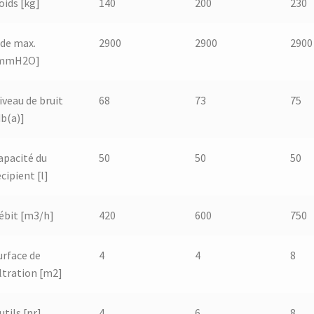
oids [kg]
140
200
230
ide max.
2900
2900
2900
mmH2O]
iveau de bruit
68
73
75
db(a)]
apacité du
50
50
50
écipient [l]
ébit [m3/h]
420
600
750
urface de
4
4
8
iltration [m2]
utils [nr]
4
6
8