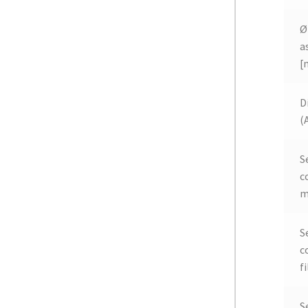
Ø
a
[
D
(
S
c
m
S
c
fi
S