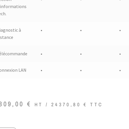
’informations
ech.
iagnostic à
•
•
•
istance
élécommande
•
•
•
onnexion LAN
•
•
•
309,00
€
HT /
24370,80
€
TTC