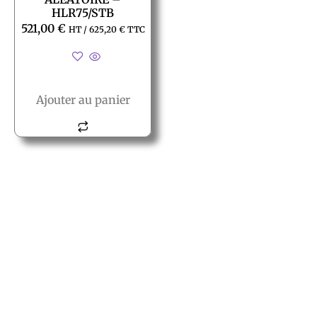
HLR75/STB
521,00
€
HT /
625,20
€
TTC
Ajouter au panier
© All rights reserved PACT
PACT
2, rue des vielles granges
78410 Aubergenville
Tél.:+(33) 1 77 66 40 80