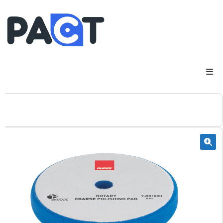
DSP
RUPES
WheelRestore
Smart Repair