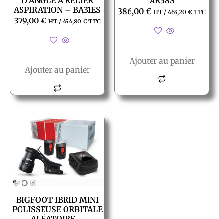
D’ANGLE A RELIER
AR38S
ASPIRATION – BA31ES
386,00
€
HT /
463,20
€
TTC
379,00
€
HT /
454,80
€
TTC
Ajouter au panier
Ajouter au panier
BIGFOOT IBRID MINI
POLISSEUSE ORBITALE
ALÉATOIRE –