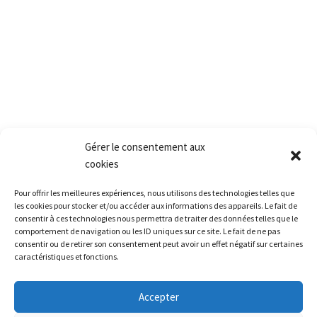
Fax.:+(33) 1 30 90 39 87
Mail: Contact@pact.pro
Service client
Conditions générales de vente
Retour produit et Garantie
Formulaire de retour produit
Frais de transport
Gérer le consentement aux
cookies
Accès rapide
Pour offrir les meilleures expériences, nous utilisons des technologies telles que
La société
les cookies pour stocker et/ou accéder aux informations des appareils. Le fait de
La grêle
consentir à ces technologies nous permettra de traiter des données telles que le
comportement de navigation ou les ID uniques sur ce site. Le fait de ne pas
La formation
consentir ou de retirer son consentement peut avoir un effet négatif sur certaines
caractéristiques et fonctions.
Restitution leasing / Carrosserie
Le matériel
Accepter