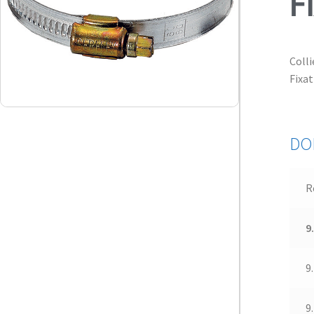
F
Colli
Fixa
DO
R
9
9
9