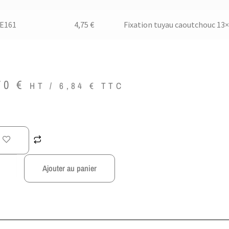
.E161
4,75 €
Fixation tuyau caoutchouc 13
70
€
HT /
6,84
€
TTC
Ajouter au panier