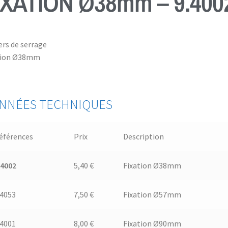
IXATION Ø38mm – 9.400
ers de serrage
tion Ø38mm
NNÉES TECHNIQUES
éférences
Prix
Description
.4002
5,40 €
Fixation Ø38mm
.4053
7,50 €
Fixation Ø57mm
.4001
8,00 €
Fixation Ø90mm