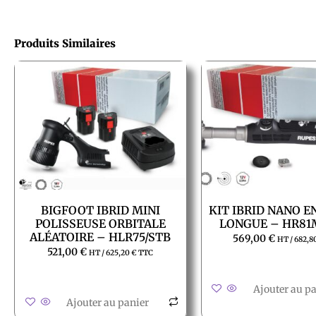
Produits Similaires
BIGFOOT IBRID MINI
KIT IBRID NANO 
POLISSEUSE ORBITALE
LONGUE – HR81
ALÉATOIRE – HLR75/STB
569,00
€
HT /
682,8
521,00
€
HT /
625,20
€
TTC
Ajouter au p
Ajouter au panier