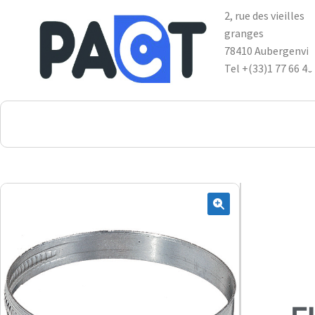
2, rue des vieilles
granges
78410 Aubergenvil
Tel +(33)1 77 66 40
DSP
RUPES
WheelRestore
Smart Repair