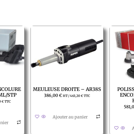
ENCOLURE
MEULEUSE DROITE – AR38S
POLIS
ML/STP
ENCO
386,00
€
HT /
463,20
€
TTC
0
€
TTC
581,
Ajouter au panier
anier
A