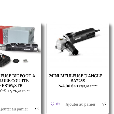
SEUSE BIGFOOT A
MINI MEULEUSE D’ANGLE –
LURE COURTE –
BA225S
HR81M/STB
244,00
€
HT /
292,80
€
TTC
00
€
HT /
697,20
€
TTC
Ajouter au panier
jouter au panier