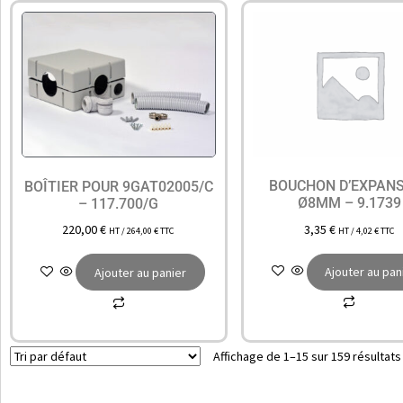
BOUCHON D’EXPAN
BOÎTIER POUR 9GAT02005/C
Ø8MM – 9.1739
– 117.700/G
3,35
€
220,00
€
HT /
4,02
€
TTC
HT /
264,00
€
TTC
Ajouter au pan
Ajouter au panier
Affichage de 1–15 sur 159 résultats