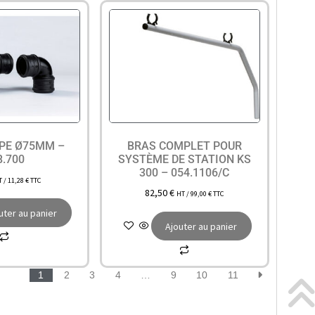
PE Ø75MM –
BRAS COMPLET POUR
8.700
SYSTÈME DE STATION KS
300 – 054.1106/C
T /
11,28
€
TTC
82,50
€
HT /
99,00
€
TTC
uter au panier
Ajouter au panier
1
2
3
4
…
9
10
11