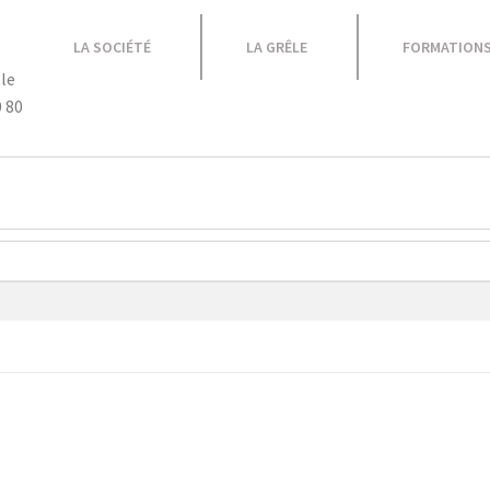
LA SOCIÉTÉ
LA GRÊLE
FORMATION
le
0 80
Equipement Atelier
Caravane
Promotions