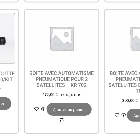
BOITE AVEC AUTOMATISME
BOITE AVEC
GOUTTE
PNEUMATIQUE POUR 2
PNEUMATI
0/KIT
SATELLITES – KR 702
SATELLITES 
C
7
472,00
€
HT /
566,40
€
TTC
800,00
€
ier
Ajouter au panier
Ajo