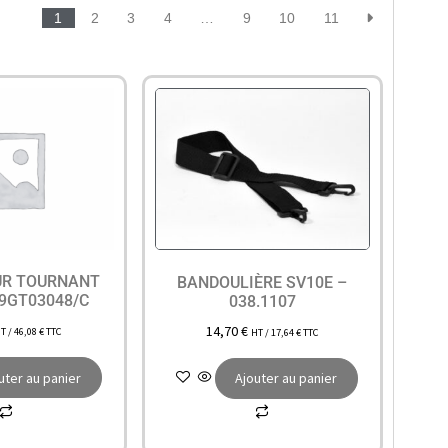
1
2
3
4
…
9
10
11
UR TOURNANT
BANDOULIÈRE SV10E –
9GT03048/C
038.1107
14,70
€
T /
46,08
€
TTC
HT /
17,64
€
TTC
uter au panier
Ajouter au panier