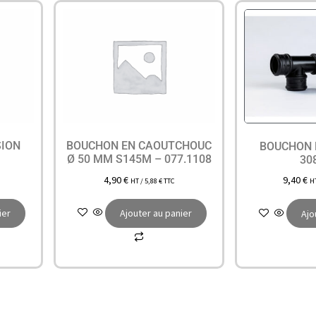
SION
BOUCHON EN CAOUTCHOUC
BOUCHON 
Ø 50 MM S145M – 077.1108
30
4,90
€
9,40
€
HT /
5,88
€
TTC
H
ier
Ajouter au panier
Ajo