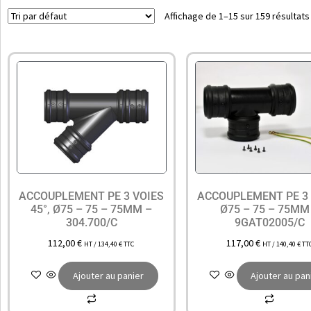
Affichage de 1–15 sur 159 résultats
ACCOUPLEMENT PE 3 VOIES
ACCOUPLEMENT PE 3 
45°, Ø75 – 75 – 75MM –
Ø75 – 75 – 75MM
304.700/C
9GAT02005/C
112,00
€
117,00
€
HT /
134,40
€
TTC
HT /
140,40
€
TT
Ajouter au panier
Ajouter au pan