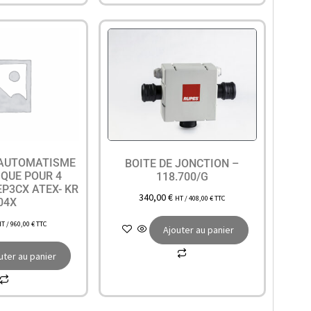
 AUTOMATISME
BOITE DE JONCTION –
QUE POUR 4
118.700/G
EP3CX ATEX- KR
340,00
€
HT /
408,00
€
TTC
04X
HT /
960,00
€
TTC
Ajouter au panier
uter au panier