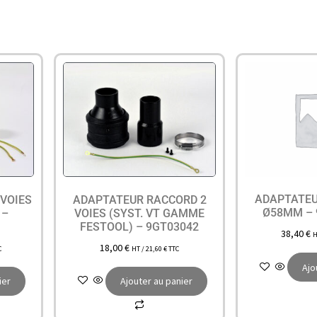
ADAPTATE
VOIES
ADAPTATEUR RACCORD 2
Ø58MM – 
 –
VOIES (SYST. VT GAMME
FESTOOL) – 9GT03042
38,40
€
H
18,00
€
C
HT /
21,60
€
TTC
Ajo
ier
Ajouter au panier