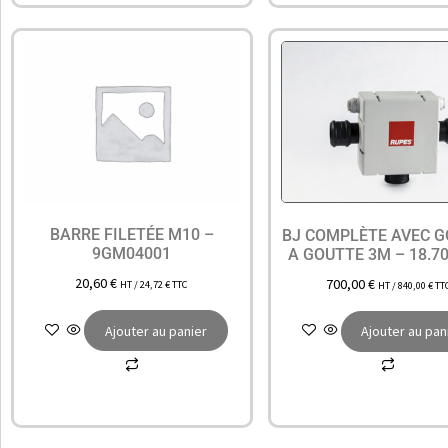
BARRE FILETÉE M10 –
BJ COMPLÈTE AVEC 
9GM04001
A GOUTTE 3M – 18.70
20,60
€
700,00
€
HT /
24,72
€
TTC
HT /
840,00
€
TT
Ajouter au panier
Ajouter au pan