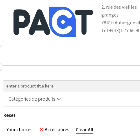
2, rue des vieilles
granges
78410 Aubergenvil
Tel +(33)1 77 66 4
DSP
RUPES
WheelRestore
Smart Repair
Catégories de produits
Reset
Clear All
Your choices:
Accessoires