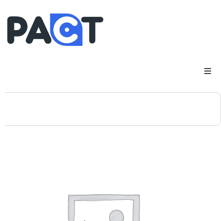
DSP
RUPES
WheelRestore
Smart Repair