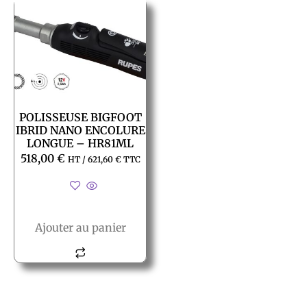
POLISSEUSE BIGFOOT
IBRID NANO ENCOLURE
LONGUE – HR81ML
518,00
€
HT /
621,60
€
TTC
Ajouter au panier
© All rights reserved PACT