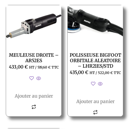
MEULEUSE DROITE –
POLISSEUSE BIGFOOT
AR52ES
ORBITALE ALEATOIRE
– LHR21ES/STD
433,00
€
HT /
519,60
€
TTC
435,00
€
HT /
522,00
€
TTC
Ajouter au panier
Ajouter au panier