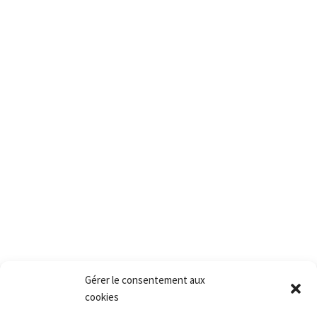
PACT
2, rue des vielles granges
78410 Aubergenville
Tél.:+(33) 1 77 66 40 80
Fax.:+(33) 1 30 90 39 87
Mail: Contact@pact.pro
Service client
Conditions générales de vente
Retour produit et Garantie
Formulaire de retour produit
Frais de transport
Gérer le consentement aux
cookies
Accès rapide