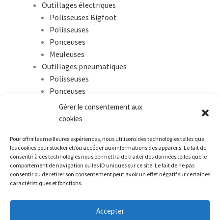
Outillages électriques
Polisseuses Bigfoot
Polisseuses
Ponceuses
Meuleuses
Outillages pneumatiques
Polisseuses
Ponceuses
Merchandising
Gérer le consentement aux
Vêtements
cookies
Sacs
Pour offrir les meilleures expériences, nous utilisons des technologies telles que
Bannières
les cookies pour stocker et/ou accéder aux informations des appareils. Le fait de
Divers
consentir à ces technologies nous permettra de traiter des données telles que le
Systèmes d’extraction
comportement de navigation ou les ID uniques sur ce site. Le fait de ne pas
consentir ou de retirer son consentement peut avoir un effet négatif sur certaines
Purificateur d’air standard
caractéristiques et fonctions.
Matic Système
Smart Repair
Accepter
Tissu et Velours