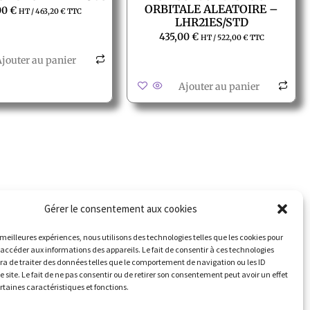
ORBITALE ALEATOIRE –
00
€
HT /
463,20
€
TTC
LHR21ES/STD
435,00
€
HT /
522,00
€
TTC
jouter au panier
Ajouter au panier
contacter
Suivez nous
Gérer le consentement aux cookies
erte météo
s meilleures expériences, nous utilisons des technologies telles que les cookies pour
 accéder aux informations des appareils. Le fait de consentir à ces technologies
a de traiter des données telles que le comportement de navigation ou les ID
e site. Le fait de ne pas consentir ou de retirer son consentement peut avoir un effet
ertaines caractéristiques et fonctions.