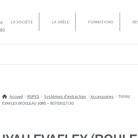
le
LA SOCIÉTÉ
LA GRÊLE
FORMATIONS
RE
 80
Equipement Atelier
Caravane
Promotions
Accueil
RUPES
Systèmes d'extraction
Accessoires
TUYAU
EVAFLEX (ROULEAU 30M) – 9GT03027/30