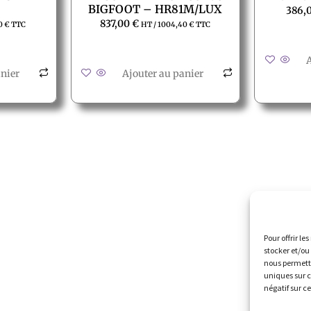
BIGFOOT – HR81M/LUX
386,
837,00
€
0
€
TTC
HT /
1004,40
€
TTC
A
anier
Ajouter au panier
Accès rapide
Nous 
te
La société
Al
Pour offrir le
La grêle
stocker et/ou
nous permettr
La formation
uniques sur c
négatif sur c
Restitution leasing / Carrosserie