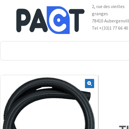
2, rue des vieilles
granges
78410 Aubergenvil
Tel +(33)1 77 66 40
DSP
RUPES
WheelRestore
Smart Repair