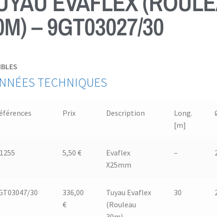
UYAU EVAFLEX (ROUL
0M) – 9GT03027/30
IBLES
NNÉES TECHNIQUES
éférences
Prix
Description
Long.
[m]
.1255
5,50 €
Evaflex
–
X25mm
GT03047/30
336,00
Tuyau Evaflex
30
€
(Rouleau
30m)