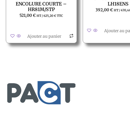
ENCOLURE COURTE –
LH18ENS
HR81M/STP
392,00
€
HT /
470,4
521,00
€
HT /
625,20
€
TTC
Ajouter au p
Ajouter au panier
Service client
Conditions générales de ven
Retour produit et Garantie
Formulaire de retour produit
2, rue des vieilles granges
Frais de transport
78410 Aubergenville
Tél : +(33)1 77 66 40 80