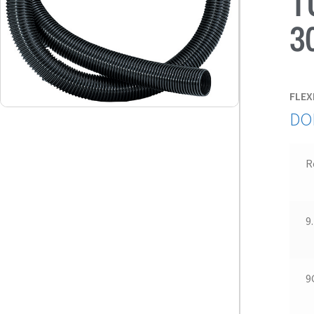
T
3
FLEX
DO
R
9
9