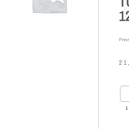
T
1
Press
21