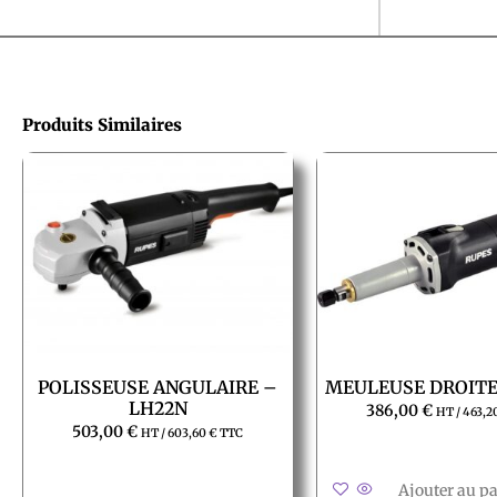
Produits Similaires
POLISSEUSE ANGULAIRE –
MEULEUSE DROITE
LH22N
386,00
€
HT /
463,2
503,00
€
HT /
603,60
€
TTC
Ajouter au p