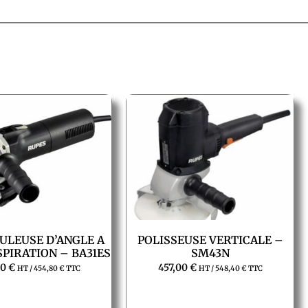
ULEUSE D’ANGLE A
POLISSEUSE VERTICALE –
SPIRATION – BA31ES
SM43N
00
€
457,00
€
HT /
454,80
€
TTC
HT /
548,40
€
TTC