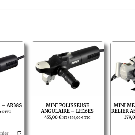
 – AR38S
MINI POLISSEUSE
MINI ME
ANGULAIRE – LH16ES
RELIER A
0
€
TTC
455,00
€
379,
HT /
546,00
€
TTC
anier