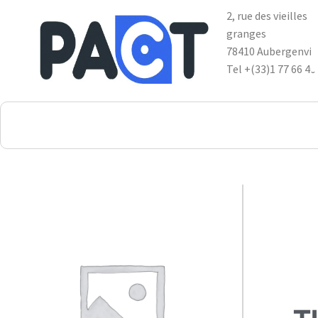
2, rue des vieilles
granges
78410 Aubergenvil
Tel +(33)1 77 66 40
DSP
RUPES
WheelRestore
Smart Repair