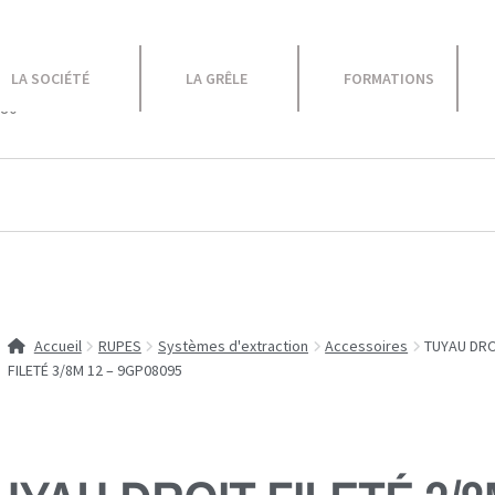
le
LA SOCIÉTÉ
LA GRÊLE
FORMATIONS
 80
Equipement Atelier
Caravane
Promotions
Accueil
RUPES
Systèmes d'extraction
Accessoires
TUYAU DRO
FILETÉ 3/8M 12 – 9GP08095