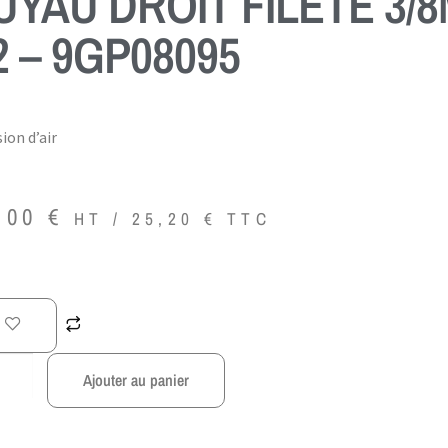
UYAU DROIT FILETÉ 3/
2 – 9GP08095
ion d’air
,00
€
HT /
25,20
€
TTC
Ajouter au panier