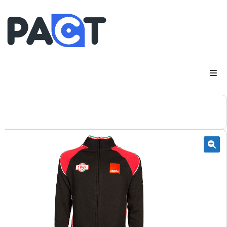
DSP
RUPES
WheelRestore
Smart Repair