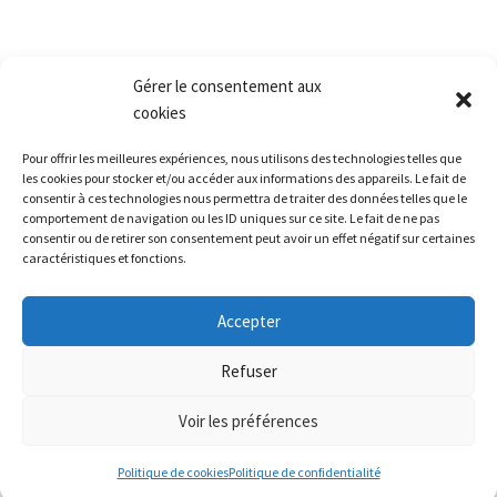
Retour produit et Garantie
Formulaire de retour produit
Frais de transport
Gérer le consentement aux
cookies
Accès rapide
Pour offrir les meilleures expériences, nous utilisons des technologies telles que
La société
les cookies pour stocker et/ou accéder aux informations des appareils. Le fait de
consentir à ces technologies nous permettra de traiter des données telles que le
La grêle
comportement de navigation ou les ID uniques sur ce site. Le fait de ne pas
consentir ou de retirer son consentement peut avoir un effet négatif sur certaines
La formation
caractéristiques et fonctions.
Restitution leasing / Carrosserie
Le matériel
Accepter
Nous contacter
Refuser
Voir les préférences
Alerte météo
Politique de cookies
Politique de confidentialité