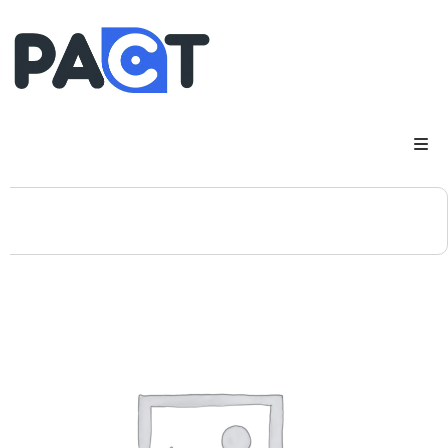
DSP
RUPES
WheelRestore
Smart Repair