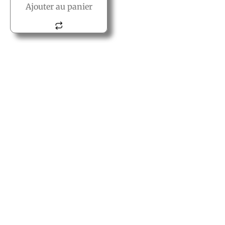
Ajouter au panier
© All rights reserved PACT
PACT
2, rue des vielles granges
78410 Aubergenville
Tél.:+(33) 1 77 66 40 80
Fax.:+(33) 1 30 90 39 87
Mail: Contact@pact.pro
Service client
Conditions générales de vente