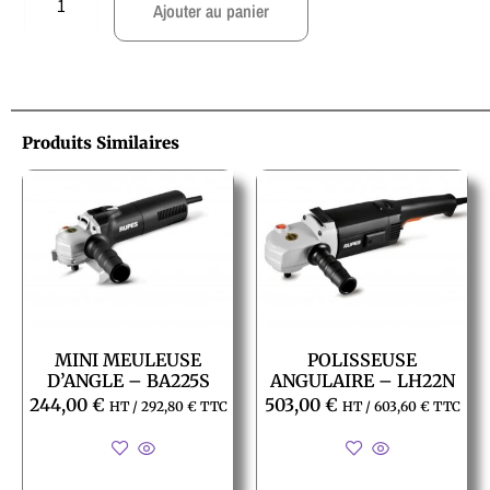
Ajouter au panier
Produits Similaires
MINI MEULEUSE
POLISSEUSE
D’ANGLE – BA225S
ANGULAIRE – LH22N
244,00
€
503,00
€
HT /
292,80
€
TTC
HT /
603,60
€
TTC