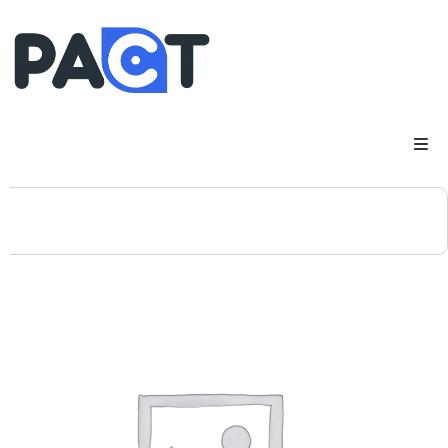
DSP
RUPES
WheelRestore
Smart Repair