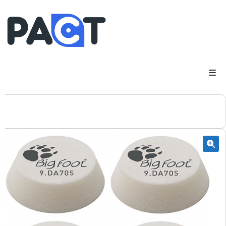
DSP
RUPES
WheelRestore
Smart Repair