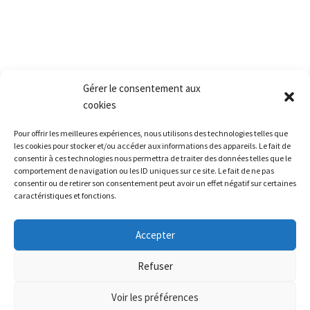
Conditions générales de vente
Retour produit et Garantie
Formulaire de retour produit
Frais de transport
Gérer le consentement aux
cookies
Accès rapide
Pour offrir les meilleures expériences, nous utilisons des technologies telles que
La société
les cookies pour stocker et/ou accéder aux informations des appareils. Le fait de
La grêle
consentir à ces technologies nous permettra de traiter des données telles que le
comportement de navigation ou les ID uniques sur ce site. Le fait de ne pas
La formation
consentir ou de retirer son consentement peut avoir un effet négatif sur certaines
caractéristiques et fonctions.
Restitution leasing / Carrosserie
Le matériel
Accepter
Nous contacter
Refuser
Voir les préférences
Alerte météo