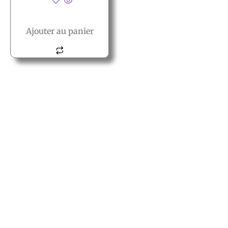
Ajouter au panier
© All rights reserved PACT
PACT
2, rue des vielles granges
78410 Aubergenville
Tél.:+(33) 1 77 66 40 80
Fax.:+(33) 1 30 90 39 87
Mail: Contact@pact.pro
Service client