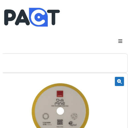
DSP
RUPES
WheelRestore
Smart Repair