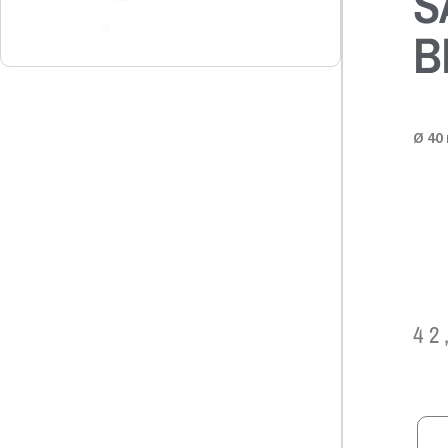
S
B
Ø 4
42