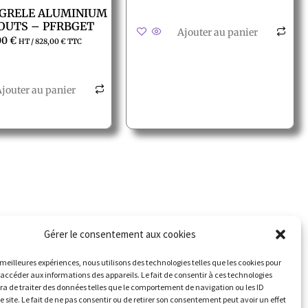
 GRELE ALUMINIUM
OUTS – PFRBGET
Ajouter au panier
00
€
HT /
828,00
€
TTC
jouter au panier
contacter
Suivez nous
Gérer le consentement aux cookies
erte météo
s meilleures expériences, nous utilisons des technologies telles que les cookies pour
 accéder aux informations des appareils. Le fait de consentir à ces technologies
a de traiter des données telles que le comportement de navigation ou les ID
e site. Le fait de ne pas consentir ou de retirer son consentement peut avoir un effet