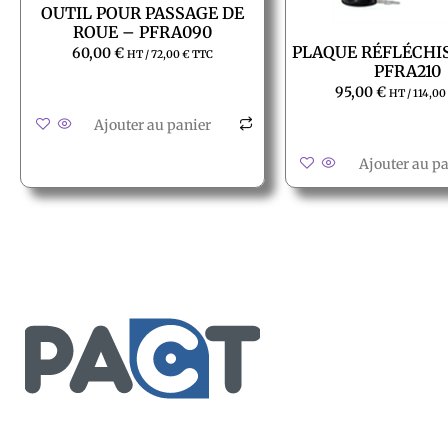
OUTIL POUR PASSAGE DE
ROUE – PFRA090
PLAQUE RÉFLÉCHI
60,00
€
HT /
72,00
€
TTC
PFRA210
95,00
€
HT /
114,0
Ajouter au panier
Ajouter au p
Service client
Conditions générales de ven
Retour produit et Garantie
Formulaire de retour produit
2, rue des vieilles granges
Frais de transport
78410 Aubergenville