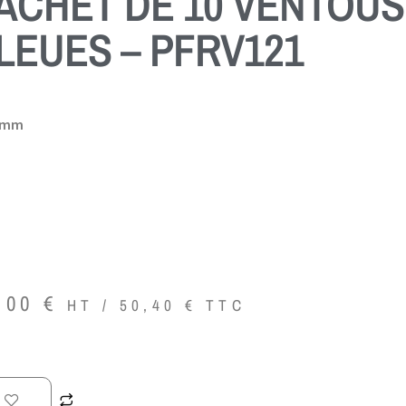
ACHET DE 10 VENTOU
LEUES – PFRV121
0 mm
,00
€
HT /
50,40
€
TTC