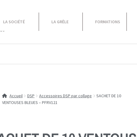
le
LA SOCIÉTÉ
LA GRÊLE
FORMATIONS
 80
Equipement Atelier
Caravane
Promotions
Accueil
DSP
Accessoires DSP par collage
SACHET DE 10
VENTOUSES BLEUES – PFRV121