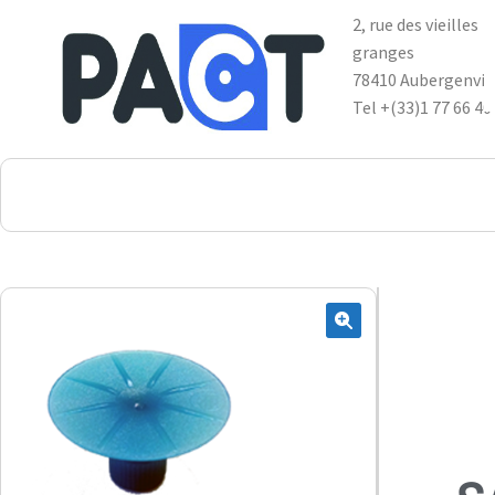
2, rue des vieilles
granges
78410 Aubergenvil
Tel +(33)1 77 66 40
DSP
RUPES
WheelRestore
Smart Repair