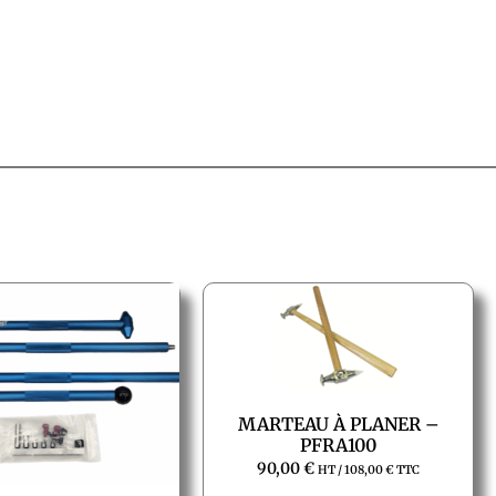
MARTEAU À PLANER –
PFRA100
90,00
€
HT /
108,00
€
TTC