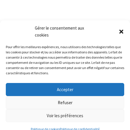
Retour produit et Garantie
Formulaire de retour produit
Frais de transport
Gérer le consentement aux
cookies
Accès rapide
Pour offrir les meilleures expériences, nous utilisons des technologies telles que
La société
les cookies pour stocker et/ou accéder aux informations des appareils. Le fait de
consentir à ces technologies nous permettra de traiter des données telles que le
La grêle
comportement de navigation ou les ID uniques sur ce site. Le fait de ne pas
La formation
consentir ou de retirer son consentement peut avoir un effet négatif sur certaines
caractéristiques et fonctions.
Restitution leasing / Carrosserie
Le matériel
Accepter
Nous contacter
Refuser
Voir les préférences
Alerte météo
Politique de cookies
Politique de confidentialité