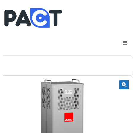
DSP
RUPES
WheelRestore
Smart Repair