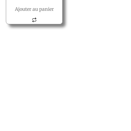
Ajouter au panier
© All rights reserved PACT
PACT
2, rue des vielles granges
78410 Aubergenville
Tél.:+(33) 1 77 66 40 80
Fax.:+(33) 1 30 90 39 87
Mail: Contact@pact.pro
Service client
Conditions générales de vente