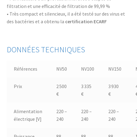
filtration et une efficacité de filtration de 99,99 %
• Très compact et silencieux, il a été testé sur des virus et
des bactéries et a obtenu la
certification ECARF
DONNÉES TECHNIQUES
Références
NV50
NV100
NV150
Prix
2 500
3 335
3 930
€
€
€
Alimentation
220 –
220 –
220 –
électrique [V]
240
240
240
Puissance
88
88
88