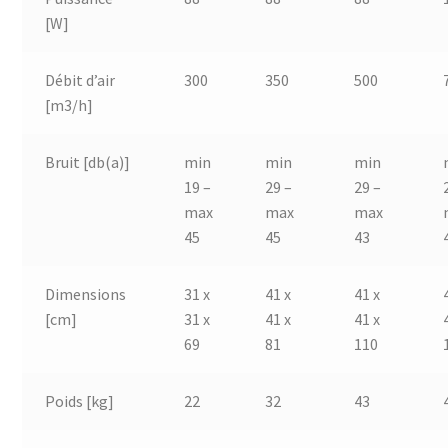
[W]
Débit d’air
300
350
500
[m3/h]
Bruit [db(a)]
min
min
min
19 –
29 –
29 –
max
max
max
45
45
43
Dimensions
31 x
41 x
41 x
[cm]
31 x
41 x
41 x
69
81
110
Poids [kg]
22
32
43