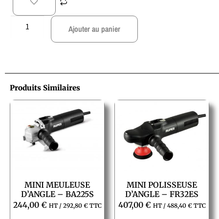
Ajouter au panier
Produits Similaires
MINI MEULEUSE
MINI POLISSEUSE
D’ANGLE – BA225S
D’ANGLE – FR32ES
244,00
€
407,00
€
HT /
292,80
€
TTC
HT /
488,40
€
TTC