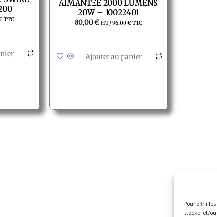
AIMANTEE 2000 LUMENS
200
20W – 10022401
€
TTC
80,00
€
HT /
96,00
€
TTC
anier
Ajouter au panier
Accès rapide
Nous 
te
La société
Pour offrir le
Al
La grêle
stocker et/ou