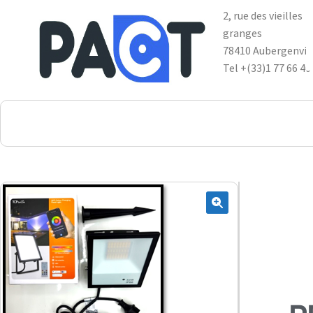
2, rue des vieilles
granges
78410 Aubergenvil
Tel +(33)1 77 66 40
DSP
RUPES
WheelRestore
Smart Repair