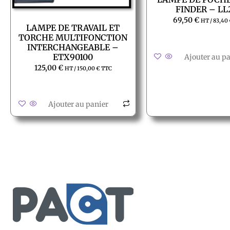
FINDER – LL
69,50
€
HT /
83,40
LAMPE DE TRAVAIL ET
TORCHE MULTIFONCTION
INTERCHANGEABLE –
ETX90100
Ajouter au p
125,00
€
HT /
150,00
€
TTC
Ajouter au panier
Service client
Conditions générales de ven
Retour produit et Garantie