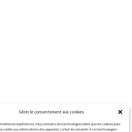
contacter
Suivez nous
Gérer le consentement aux cookies
s meilleures expériences, nous utilisons des technologies telles que les cookies pour
erte météo
 accéder aux informations des appareils. Le fait de consentir à ces technologies