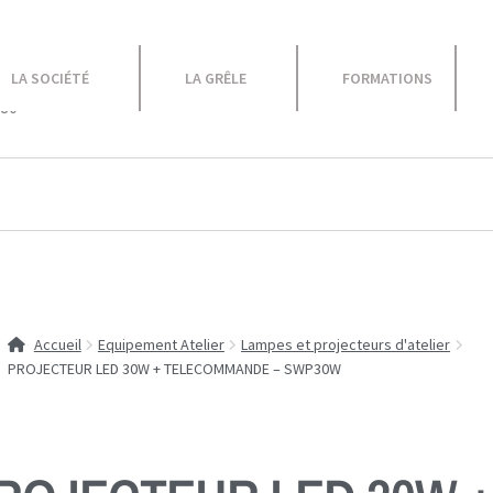
le
LA SOCIÉTÉ
LA GRÊLE
FORMATIONS
 80
Equipement Atelier
Caravane
Promotions
Accueil
Equipement Atelier
Lampes et projecteurs d'atelier
PROJECTEUR LED 30W + TELECOMMANDE – SWP30W