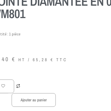
OINTE DIAMANTÉE EN 0
M801
ité : 1 pièce
,40
€
HT /
65,28
€
TTC
Ajouter au panier