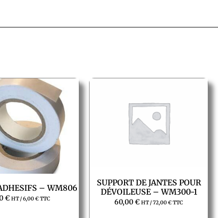
SUPPORT DE JANTES POUR
ADHESIFS – WM806
DÉVOILEUSE – WM300-1
00
€
HT /
6,00
€
TTC
60,00
€
HT /
72,00
€
TTC