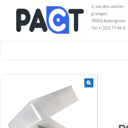
2, rue des vieilles
granges
78410 Aubergenvil
Tel +(33)1 77 66 40
DSP
RUPES
WheelRestore
Smart Repair