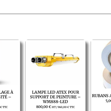
LAGE À
LAMPE LED ATEX POUR
RUBANS 
ITÉ –
SUPPORT DE PEINTURE –
5,
WM888-LED
800,00
€
0
€
TTC
HT /
960,00
€
TTC