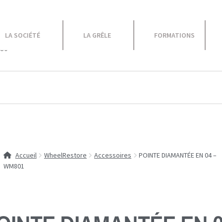
le
LA SOCIÉTÉ
LA GRÊLE
FORMATIONS
 80
Equipement Atelier
Caravane
Promotions
Accueil
WheelRestore
Accessoires
POINTE DIAMANTÉE EN 04 –
WM801