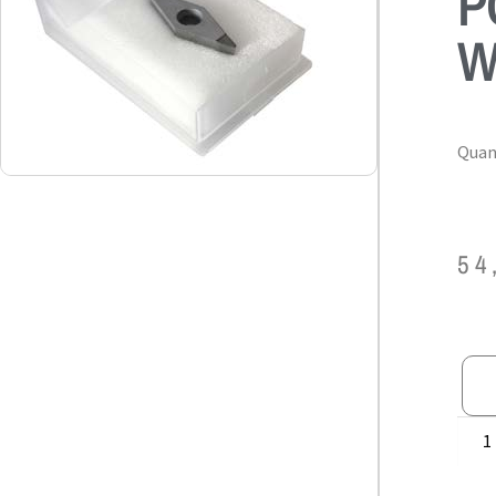
P
W
Quant
54