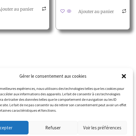
jouter au panier
Ajouter au panier
contacter
Suivez nous
Gérer le consentement aux cookies
erte météo
s meilleures expériences, nous utilisons des technologies telles que les cookies pour
 accéder aux informations des appareils. Le fait de consentir à ces technologies
a de traiter des données telles que le comportement de navigation ou les ID
e site. Le fait de ne pas consentir ou de retirer son consentement peut avoir un effet
ertaines caractéristiques et fonctions.
cepter
Refuser
Voir les préférences