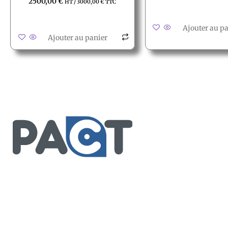
2500,00
€
HT /
3000,00
€
TTC
Ajouter au p
Ajouter au panier
Service client
Conditions générales de ven
Retour produit et Garantie
Formulaire de retour produit
2, rue des vieilles granges
Frais de transport
78410 Aubergenville
Tél : +(33)1 77 66 40 80
Fax : +(33)1 30 90 39 87
Mail : contact@pact.pro