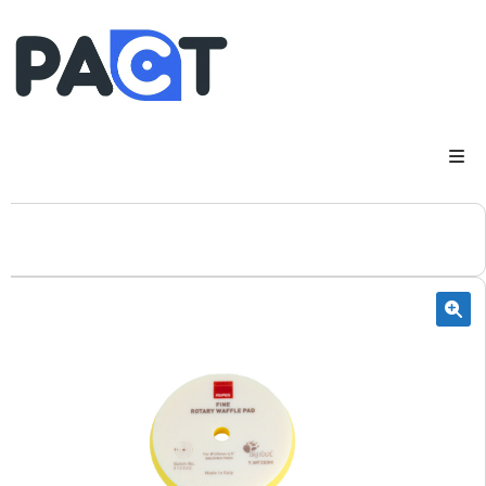
DSP
RUPES
WheelRestore
Smart Repair