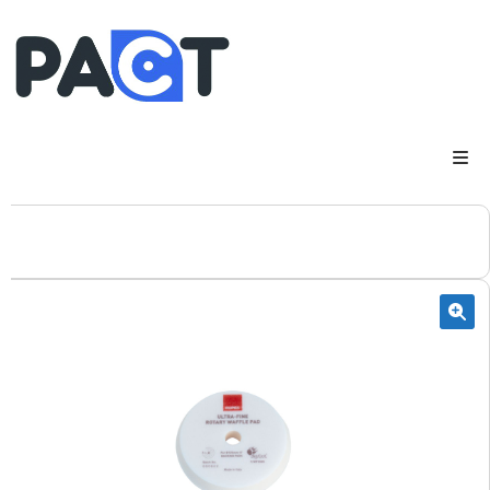
DSP
RUPES
WheelRestore
Smart Repair