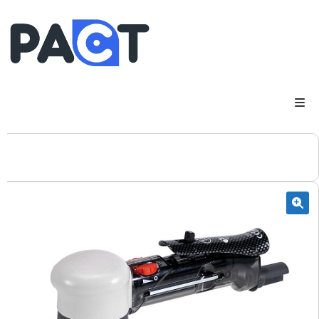
DSP
RUPES
WheelRestore
Smart Repair