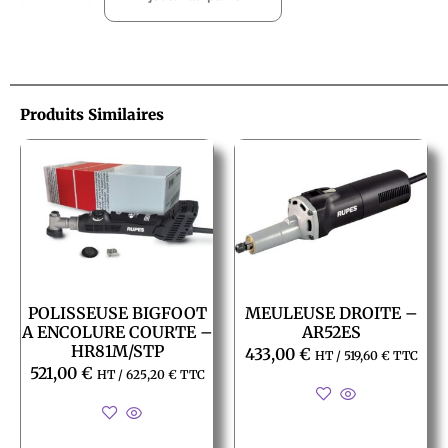
Produits Similaires
POLISSEUSE BIGFOOT
MEULEUSE DROITE –
A ENCOLURE COURTE –
AR52ES
HR81M/STP
433,00
€
HT /
519,60
€
TTC
521,00
€
HT /
625,20
€
TTC