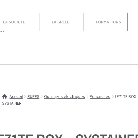
le
LA SOCIÉTÉ
LA GRÊLE
FORMATIONS
 80
Equipement Atelier
Caravane
Promotions
Accueil
RUPES
Outillages électriques
Ponceuses
LE71TE BOX 
SYSTAINER