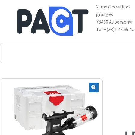
2, rue des vieilles
granges
78410 Aubergenvil
Tel +(33)1 77 66 40
DSP
RUPES
WheelRestore
Smart Repair