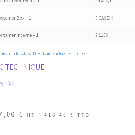
iltre Green Tech – 1
80.400/C
ystainer Box – 1
9.CASEIII
ystainer interne – 1
9.1100
re Green Tech, code 80.400/C, fourni sur tous les modèles.
C TECHNIQUE
NEXE
7,00
€
HT /
416,40
€
TTC