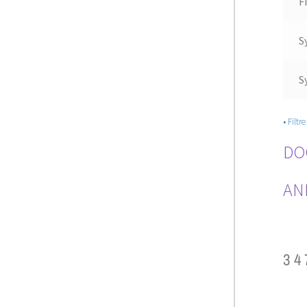
F
S
S
• Filt
DO
AN
34