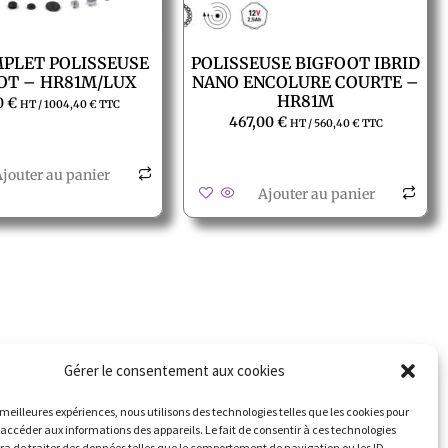
MPLET POLISSEUSE
POLISSEUSE BIGFOOT IBRID
OT – HR81M/LUX
NANO ENCOLURE COURTE –
HR81M
0
€
HT /
1004,40
€
TTC
467,00
€
HT /
560,40
€
TTC
jouter au panier
Ajouter au panier
contacter
Suivez nous
Gérer le consentement aux cookies
erte météo
s meilleures expériences, nous utilisons des technologies telles que les cookies pour
 accéder aux informations des appareils. Le fait de consentir à ces technologies
a de traiter des données telles que le comportement de navigation ou les ID