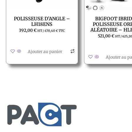
POLISSEUSE D’ANGLE –
BIGFOOT IBRID
LH18ENS
POLISSEUSE OR
ALÉATOIRE – HL
392,00
€
HT /
470,40
€
TTC
521,00
€
HT /
625,2
Ajouter au panier
Ajouter au p
Service client
Conditions générales de ven
Retour produit et Garantie
Formulaire de retour produit