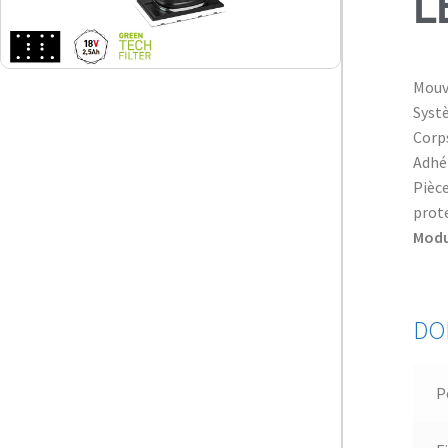
L
Mouv
Syst
Corp
Adhé
Pièce
prote
Modu
DO
P