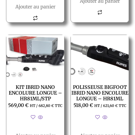
Ajouter au panier
Ajouter au panier
KIT IBRID NANO
POLISSEUSE BIGFOOT
ENCOLURE LONGUE –
IBRID NANO ENCOLURE
HR81ML/STP
LONGUE – HR81ML
569,00
€
518,00
€
HT /
682,80
€
TTC
HT /
621,60
€
TTC