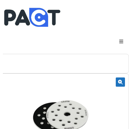
DSP
RUPES
WheelRestore
Smart Repair