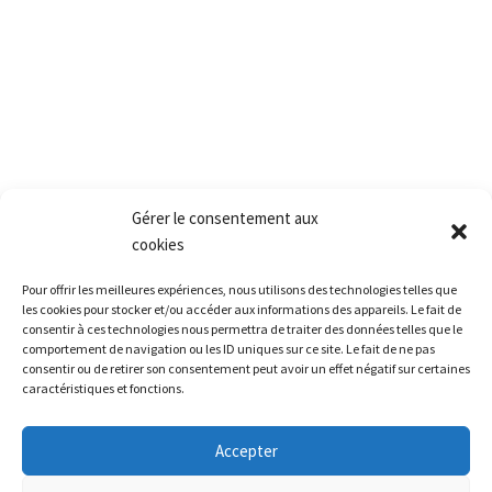
Mail: Contact@pact.pro
Service client
Conditions générales de vente
Retour produit et Garantie
Formulaire de retour produit
Frais de transport
Gérer le consentement aux
cookies
Accès rapide
Pour offrir les meilleures expériences, nous utilisons des technologies telles que
La société
les cookies pour stocker et/ou accéder aux informations des appareils. Le fait de
consentir à ces technologies nous permettra de traiter des données telles que le
La grêle
comportement de navigation ou les ID uniques sur ce site. Le fait de ne pas
La formation
consentir ou de retirer son consentement peut avoir un effet négatif sur certaines
caractéristiques et fonctions.
Restitution leasing / Carrosserie
Le matériel
Accepter
Nous contacter