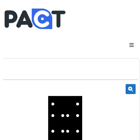
DSP
RUPES
WheelRestore
Smart Repair