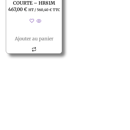
COURTE – HR81M
467,00
€
HT /
560,40
€
TTC
Ajouter au panier
© All rights reserved PACT
PACT
2, rue des vielles granges
78410 Aubergenville
Tél.:+(33) 1 77 66 40 80
Fax.:+(33) 1 30 90 39 87