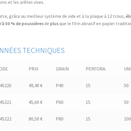
oins et les arêtes vives.
tre, grâce au meilleur système de vide et à la plaque à 12 trous,
él
u’à 50 % de poussières
de
plus
que le film abrasif en papier traditi
NNÉES TECHNIQUES
ODE
PRIX
GRAIN
PERFORA.
UN
.45220
49,40 €
P40
15
50
.45221
45,60 €
P60
15
50
.45222
80,50 €
P80
15
100