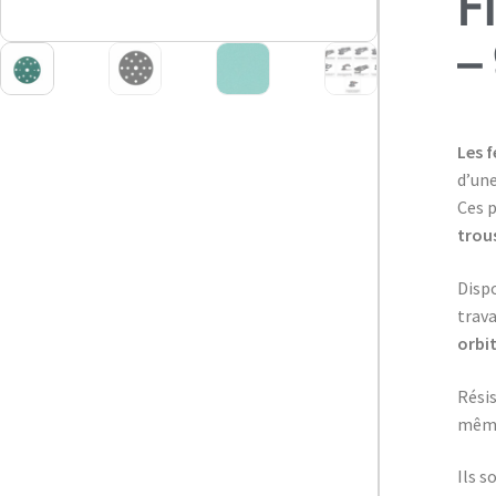
F
–
Les
f
d’un
Ces p
trou
Dispo
trava
orbi
Résis
même 
Ils s