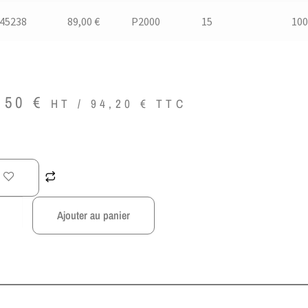
.45238
89,00 €
P2000
15
100
,50
€
HT /
94,20
€
TTC
Ajouter au panier