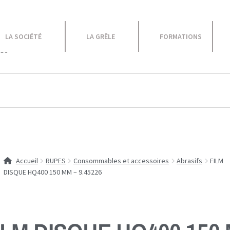
le
LA SOCIÉTÉ
LA GRÊLE
FORMATIONS
 80
Equipement Atelier
Caravane
Promotions
Accueil
RUPES
Consommables et accessoires
Abrasifs
FILM
DISQUE HQ400 150 MM – 9.45226