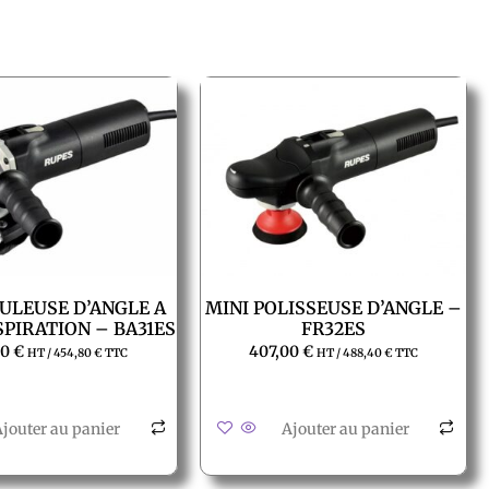
ULEUSE D’ANGLE A
MINI POLISSEUSE D’ANGLE –
SPIRATION – BA31ES
FR32ES
00
€
407,00
€
HT /
454,80
€
TTC
HT /
488,40
€
TTC
jouter au panier
Ajouter au panier