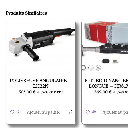
Produits Similaires
POLISSEUSE ANGULAIRE –
KIT IBRID NANO 
LH22N
LONGUE – HR81
503,00
€
569,00
€
HT /
603,60
€
TTC
HT /
682,8
Ajouter au panier
Ajouter au p