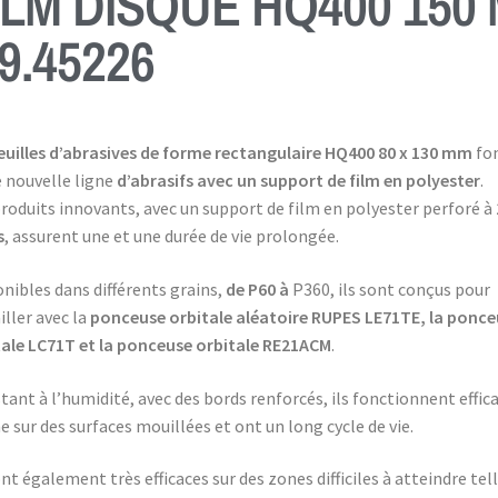
ILM DISQUE HQ400 150
 9.45226
euilles
d’abrasives de forme rectangulaire HQ400 80 x 130 mm
fon
e nouvelle ligne
d’abrasifs avec un support de film en polyester
.
roduits innovants, avec un support de film en polyester perforé à
s
, assurent une et une durée de vie prolongée.
nibles dans différents grains,
de P60 à
P360, ils sont conçus pour
iller avec la
ponceuse orbitale aléatoire
RUPES LE71TE, la ponce
tale LC71T et la ponceuse orbitale RE21ACM
.
tant à l’humidité, avec des bords renforcés, ils fonctionnent effi
sur des surfaces mouillées et ont un long cycle de vie.
ont également très efficaces sur des zones difficiles à atteindre tel