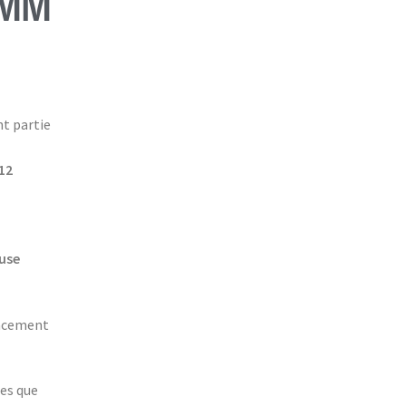
 MM
t partie
12
use
cacement
les que