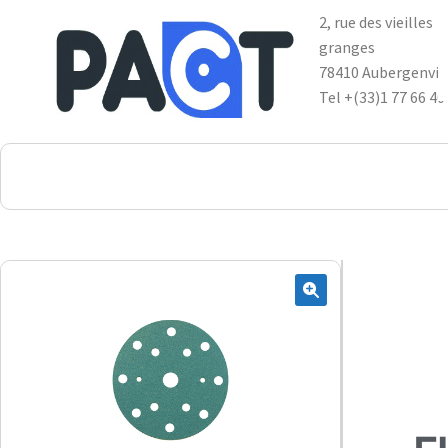
2, rue des vieilles
granges
78410 Aubergenvil
Tel +(33)1 77 66 40
DSP
RUPES
WheelRestore
Smart Repair