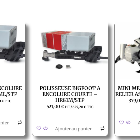
ENCOLURE
POLISSEUSE BIGFOOT A
MINI ME
ML/STP
ENCOLURE COURTE –
RELIER A
HR81M/STP
379,
0
€
TTC
521,00
€
HT /
625,20
€
TTC
anier
A
Ajouter au panier