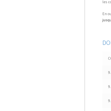
les c
En ou
jusq
DO
C
9
9
9