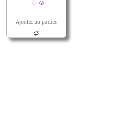
Ajouter au panier
© All rights reserved PACT
PACT
2, rue des vielles granges
78410 Aubergenville
Tél.:+(33) 1 77 66 40 80
Fax.:+(33) 1 30 90 39 87
Mail: Contact@pact.pro
Service client