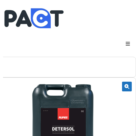
DSP
RUPES
WheelRestore
Smart Repair