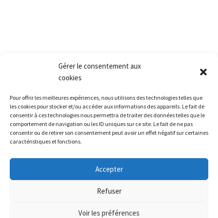
Conditions générales de vente
Retour produit et Garantie
Formulaire de retour produit
Frais de transport
Gérer le consentement aux
cookies
Accès rapide
Pour offrir les meilleures expériences, nous utilisons des technologies telles que
La société
les cookies pour stocker et/ou accéder aux informations des appareils. Le fait de
consentir à ces technologies nous permettra de traiter des données telles que le
La grêle
comportement de navigation ou les ID uniques sur ce site. Le fait de ne pas
La formation
consentir ou de retirer son consentement peut avoir un effet négatif sur certaines
caractéristiques et fonctions.
Restitution leasing / Carrosserie
Le matériel
Accepter
Nous contacter
Refuser
Voir les préférences
Alerte météo