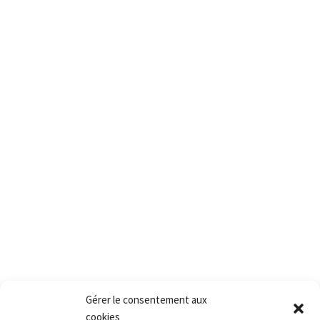
© All rights reserved PACT
PACT
2, rue des vielles granges
78410 Aubergenville
Tél.:+(33) 1 77 66 40 80
Fax.:+(33) 1 30 90 39 87
Mail: Contact@pact.pro
Service client
Conditions générales de vente
Retour produit et Garantie
Formulaire de retour produit
Frais de transport
Gérer le consentement aux
cookies