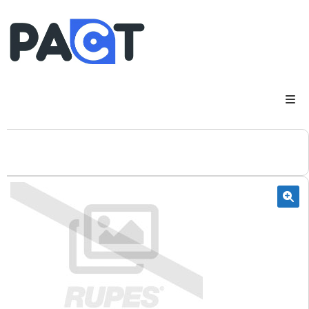
DSP
RUPES
WheelRestore
Smart Repair