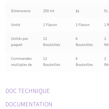
Dimensions
250 ml
1L
5L
Unité
1 Flacon
1 Flacon
1 
Unités par
12
6
2
paquet
Bouteilles
Bouteilles
Ré
Commandes
12
6
2
multiples de
Bouteilles
Bouteilles
Ré
DOC TECHNIQUE
DOCUMENTATION