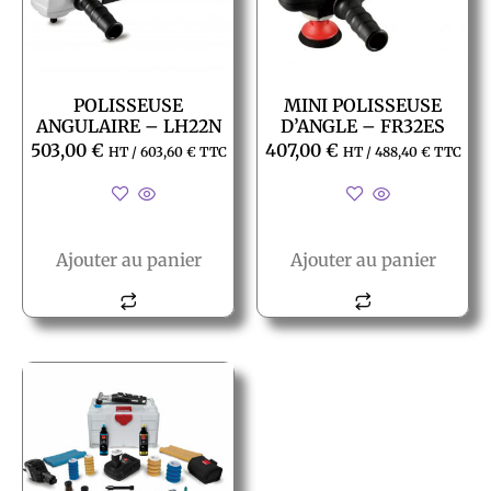
POLISSEUSE
MINI POLISSEUSE
ANGULAIRE – LH22N
D’ANGLE – FR32ES
503,00
€
407,00
€
HT /
603,60
€
TTC
HT /
488,40
€
TTC
Ajouter au panier
Ajouter au panier