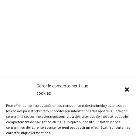
2, rue des vielles granges
78410 Aubergenville
Tél.:+(33) 1 77 66 40 80
Fax.:+(33) 1 30 90 39 87
Mail: Contact@pact.pro
Service client
Conditions générales de vente
Retour produit et Garantie
Formulaire de retour produit
Frais de transport
Gérer le consentement aux
cookies
Accès rapide
Pour offrir les meilleures expériences, nous utilisons des technologies telles que
La société
les cookies pour stocker et/ou accéder aux informations des appareils. Le fait de
consentir à ces technologies nous permettra de traiter des données telles que le
La grêle
comportement de navigation ou les ID uniques sur ce site. Le fait de ne pas
La formation
consentir ou de retirer son consentement peut avoir un effet négatif sur certaines
caractéristiques et fonctions.