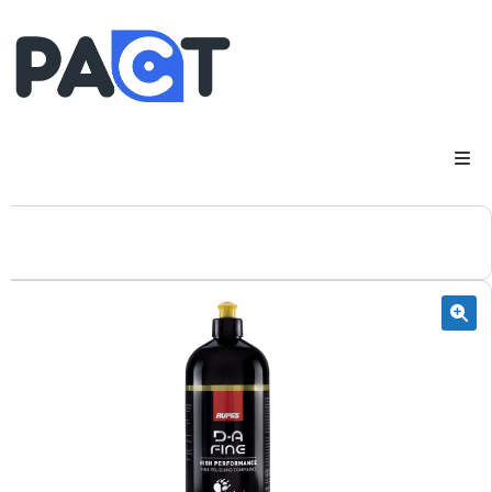
DSP
RUPES
WheelRestore
Smart Repair