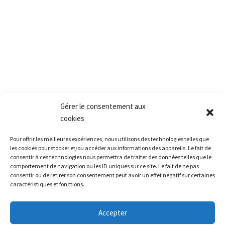
Fax.:+(33) 1 30 90 39 87
Mail: Contact@pact.pro
Service client
Conditions générales de vente
Retour produit et Garantie
Formulaire de retour produit
Frais de transport
Gérer le consentement aux
cookies
Accès rapide
Pour offrir les meilleures expériences, nous utilisons des technologies telles que
La société
les cookies pour stocker et/ou accéder aux informations des appareils. Le fait de
La grêle
consentir à ces technologies nous permettra de traiter des données telles que le
comportement de navigation ou les ID uniques sur ce site. Le fait de ne pas
La formation
consentir ou de retirer son consentement peut avoir un effet négatif sur certaines
caractéristiques et fonctions.
Restitution leasing / Carrosserie
Le matériel
Accepter