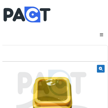
DSP
RUPES
WheelRestore
Smart Repair