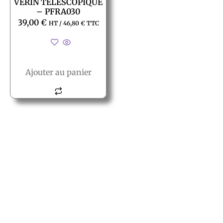
VÉRIN TÉLESCOPIQUE
– PFRA030
39,00
€
HT /
46,80
€
TTC
Ajouter au panier
© All rights reserved PACT
PACT
2, rue des vielles granges
78410 Aubergenville
Tél.:+(33) 1 77 66 40 80