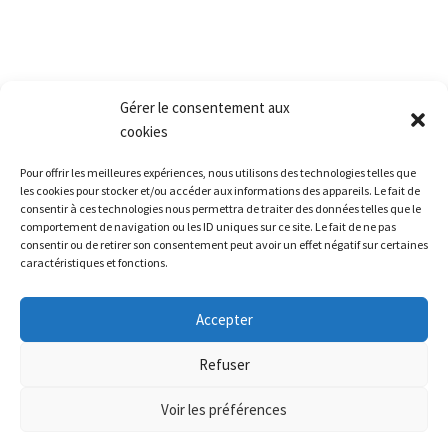
Retour produit et Garantie
Formulaire de retour produit
Frais de transport
Gérer le consentement aux
cookies
Accès rapide
Pour offrir les meilleures expériences, nous utilisons des technologies telles que
La société
les cookies pour stocker et/ou accéder aux informations des appareils. Le fait de
consentir à ces technologies nous permettra de traiter des données telles que le
La grêle
comportement de navigation ou les ID uniques sur ce site. Le fait de ne pas
consentir ou de retirer son consentement peut avoir un effet négatif sur certaines
La formation
caractéristiques et fonctions.
Restitution leasing / Carrosserie
Le matériel
Accepter
Nous contacter
Refuser
Voir les préférences
Alerte météo