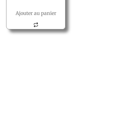
Ajouter au panier
© All rights reserved PACT
PACT
2, rue des vielles granges
78410 Aubergenville
Tél.:+(33) 1 77 66 40 80
Fax.:+(33) 1 30 90 39 87
Mail: Contact@pact.pro
Service client
Conditions générales de vente