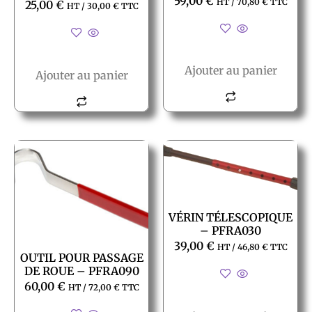
59,00
€
HT /
70,80
€
TTC
25,00
€
HT /
30,00
€
TTC
Ajouter au panier
Ajouter au panier
VÉRIN TÉLESCOPIQUE
– PFRA030
39,00
€
HT /
46,80
€
TTC
OUTIL POUR PASSAGE
DE ROUE – PFRA090
60,00
€
HT /
72,00
€
TTC