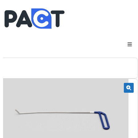
DSP
RUPES
WheelRestore
Smart Repair