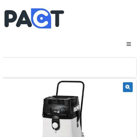
DSP
RUPES
WheelRestore
Smart Repair