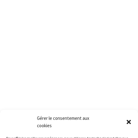
PACT
2, rue des vielles granges
78410 Aubergenville
Tél.:+(33) 1 77 66 40 80
Fax.:+(33) 1 30 90 39 87
Mail: Contact@pact.pro
Service client
Conditions générales de vente
Retour produit et Garantie
Formulaire de retour produit
Frais de transport
Gérer le consentement aux
cookies
Accès rapide