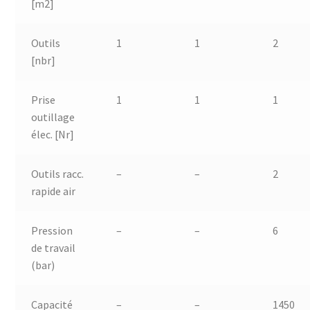
[m2]
Outils
1
1
2
[nbr]
Prise
1
1
1
outillage
élec. [Nr]
Outils racc.
–
–
2
rapide air
Pression
–
–
6
de travail
(bar)
Capacité
–
–
1450