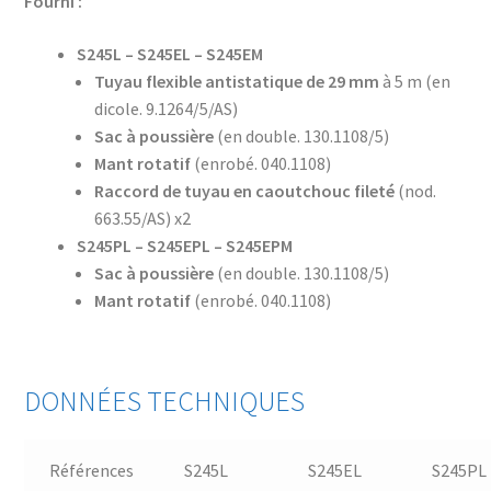
Fourni :
S245L – S245EL – S245EM
Tuyau flexible antistatique de 29 mm
à 5 m (en
dicole. 9.1264/5/AS)
Sac à poussière
(en double. 130.1108/5)
Mant rotatif
(enrobé. 040.1108)
Raccord de tuyau en caoutchouc fileté
(nod.
663.55/AS) x2
S245PL – S245EPL – S245EPM
Sac à poussière
(en double. 130.1108/5)
Mant rotatif
(enrobé. 040.1108)
DONNÉES TECHNIQUES
Références
S245L
S245EL
S245PL