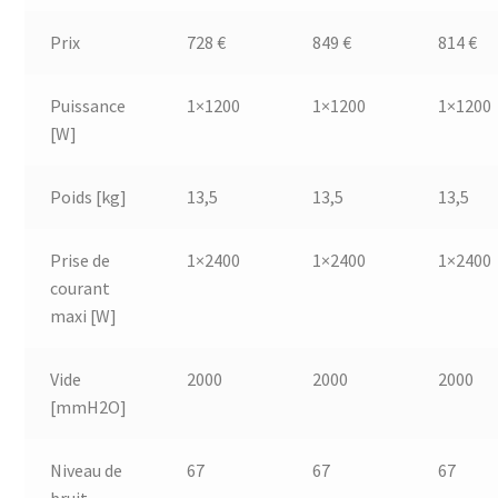
Prix
728 €
849 €
814 €
Puissance
1×1200
1×1200
1×1200
[W]
Poids [kg]
13,5
13,5
13,5
Prise de
1×2400
1×2400
1×2400
courant
maxi [W]
Vide
2000
2000
2000
[mmH2O]
Niveau de
67
67
67
bruit