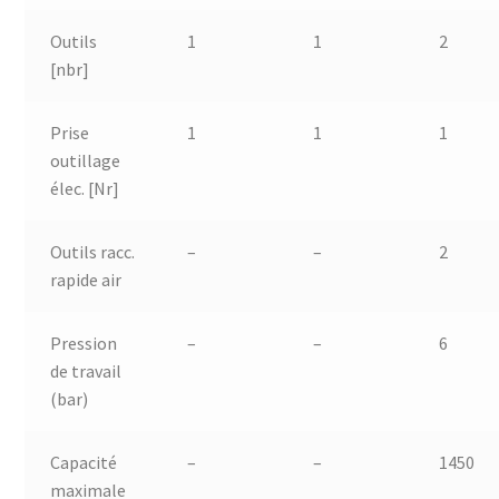
Outils
1
1
2
[nbr]
Prise
1
1
1
outillage
élec. [Nr]
Outils racc.
–
–
2
rapide air
Pression
–
–
6
de travail
(bar)
Capacité
–
–
1450
maximale