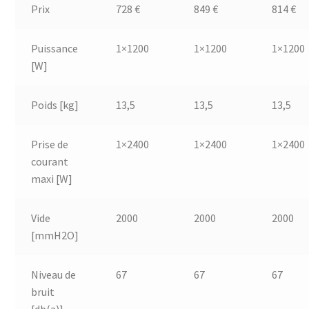
Prix
728 €
849 €
814 €
Puissance
1×1200
1×1200
1×1200
[W]
Poids [kg]
13,5
13,5
13,5
Prise de
1×2400
1×2400
1×2400
courant
maxi [W]
Vide
2000
2000
2000
[mmH2O]
Niveau de
67
67
67
bruit
[db(a)]