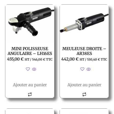
MINI POLISSEUSE
MEULEUSE DROITE –
ANGULAIRE – LH16ES
AR38ES
455,00
€
442,00
€
HT /
546,00
€
TTC
HT /
530,40
€
TTC
Ajouter au panier
Ajouter au panier