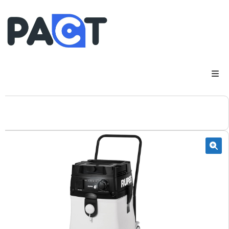
DSP
RUPES
WheelRestore
Smart Repair