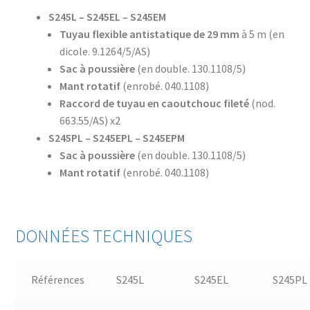
S245L – S245EL – S245EM
Tuyau flexible antistatique de 29 mm
à 5 m (en
dicole. 9.1264/5/AS)
Sac à poussière
(en double. 130.1108/5)
Mant rotatif
(enrobé. 040.1108)
Raccord de tuyau en caoutchouc fileté
(nod.
663.55/AS) x2
S245PL – S245EPL – S245EPM
Sac à poussière
(en double. 130.1108/5)
Mant rotatif
(enrobé. 040.1108)
DONNÉES TECHNIQUES
Références
S245L
S245EL
S245PL