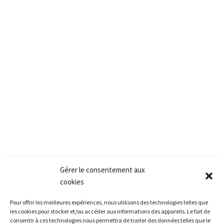
PACT
2, rue des vielles granges
78410 Aubergenville
Tél.:+(33) 1 77 66 40 80
Fax.:+(33) 1 30 90 39 87
Mail: Contact@pact.pro
Service client
Conditions générales de vente
Retour produit et Garantie
Formulaire de retour produit
Frais de transport
Gérer le consentement aux
cookies
Accès rapide
Pour offrir les meilleures expériences, nous utilisons des technologies telles que
La société
les cookies pour stocker et/ou accéder aux informations des appareils. Le fait de
La grêle
consentir à ces technologies nous permettra de traiter des données telles que le