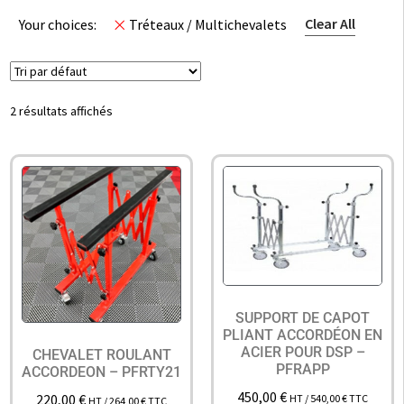
Clear All
Your choices:
Tréteaux / Multichevalets
2 résultats affichés
SUPPORT DE CAPOT
PLIANT ACCORDÉON EN
ACIER POUR DSP –
CHEVALET ROULANT
PFRAPP
ACCORDEON – PFRTY21
450,00
€
220,00
€
HT /
540,00
€
TTC
HT /
264,00
€
TTC