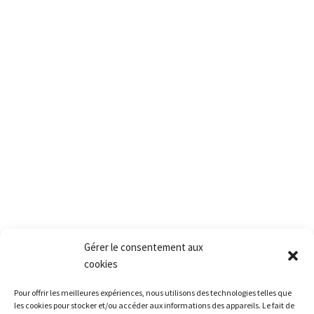
PACT
2, rue des vielles granges
78410 Aubergenville
Tél.:+(33) 1 77 66 40 80
Fax.:+(33) 1 30 90 39 87
Mail: Contact@pact.pro
Service client
Conditions générales de vente
Retour produit et Garantie
Formulaire de retour produit
Frais de transport
Gérer le consentement aux
cookies
Accès rapide
Pour offrir les meilleures expériences, nous utilisons des technologies telles que
La société
les cookies pour stocker et/ou accéder aux informations des appareils. Le fait de