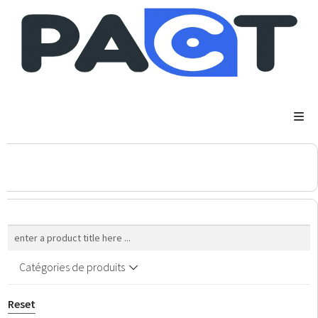
DSP
RUPES
WheelRestore
Smart Repair
Catégories de produits
Reset