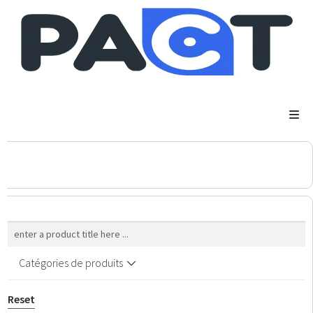
DSP
RUPES
WheelRestore
Smart Repair
Catégories de produits
Reset