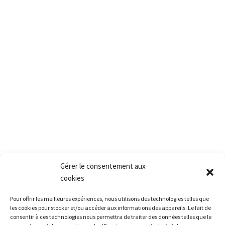
PACT
2, rue des vielles granges
78410 Aubergenville
Tél.:+(33) 1 77 66 40 80
Fax.:+(33) 1 30 90 39 87
Mail: Contact@pact.pro
Service client
Conditions générales de vente
Retour produit et Garantie
Formulaire de retour produit
Frais de transport
Gérer le consentement aux
cookies
Accès rapide
Pour offrir les meilleures expériences, nous utilisons des technologies telles que
La société
les cookies pour stocker et/ou accéder aux informations des appareils. Le fait de
consentir à ces technologies nous permettra de traiter des données telles que le
La grêle