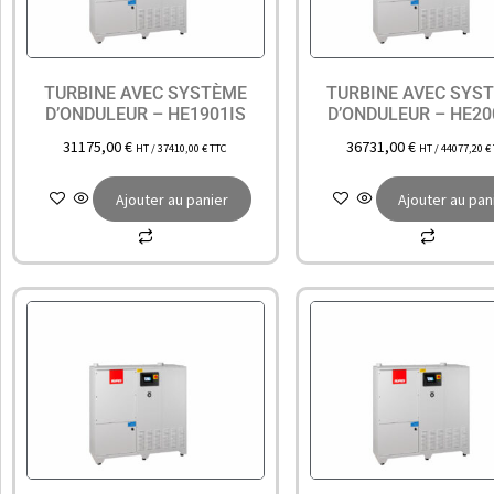
TURBINE AVEC SYSTÈME
TURBINE AVEC SYS
D’ONDULEUR – HE1901IS
D’ONDULEUR – HE20
31175,00
€
36731,00
€
HT /
37410,00
€
TTC
HT /
44077,20
€
Ajouter au panier
Ajouter au pan