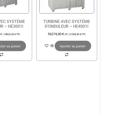
VEC SYSTÈME
TURBINE AVEC SYSTÈME
R – HE3001I
D’ONDULEUR – HE4001I
56274,00
€
HT /
54025,20
€
TTC
HT /
67528,80
€
TTC
uter au panier
Ajouter au panier