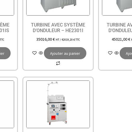
TÈME
TURBINE AVEC SYSTÈME
TURBINE A
01IS
D’ONDULEUR – HE2301I
D’ONDULEU
35016,00
€
45021,00
€
TTC
HT /
42019,20
€
TTC
ier
Ajouter au panier
Ajo