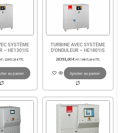
VEC SYSTÈME
TURBINE AVEC SYSTÈME
R – HE1301IS
D’ONDULEUR – HE1801IS
28393,00
€
HT /
22957,20
€
TTC
HT /
34071,60
€
TTC
uter au panier
Ajouter au panier