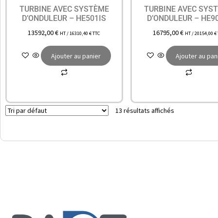
TURBINE AVEC SYSTÈME
TURBINE AVEC SYS
D’ONDULEUR – HE501IS
D’ONDULEUR – HE9
13592,00
€
16795,00
€
HT /
16310,40
€
TTC
HT /
20154,00
€
Ajouter au panier
Ajouter au pan
13 résultats affichés
Service client