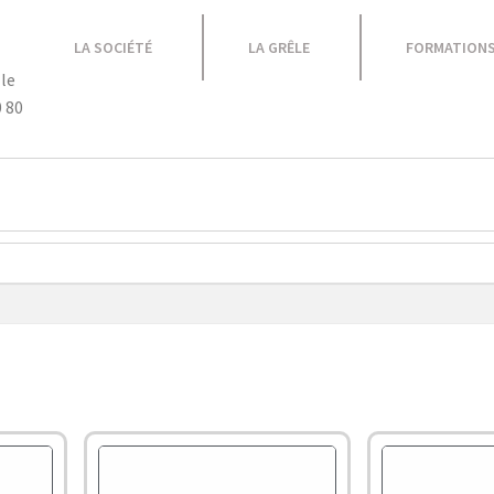
LA SOCIÉTÉ
LA GRÊLE
FORMATION
le
0 80
Equipement Atelier
Caravane
Promotions