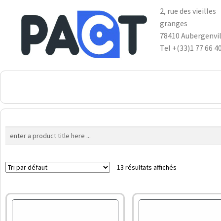
2, rue des vieilles
granges
78410 Aubergenvil
Tel +(33)1 77 66 4
DSP
RUPES
WheelRestore
Smart Repair
13 résultats affichés