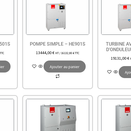
501S
POMPE SIMPLE – HE901S
TURBINE A
D’ONDULEU
13444,00
€
TTC
HT /
16132,80
€
TTC
19131,00
€
ier
Ajouter au panier
Ajo