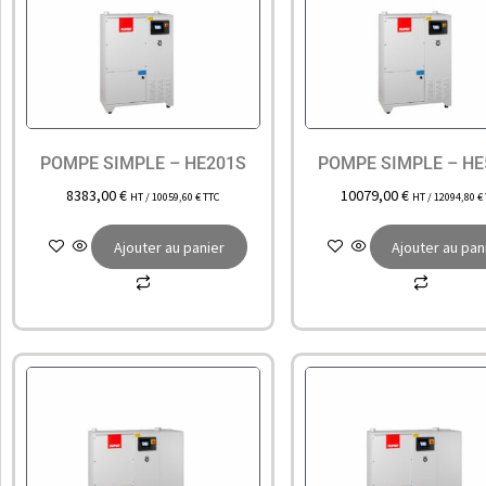
POMPE SIMPLE – HE201S
POMPE SIMPLE – HE
8383,00
€
10079,00
€
HT /
10059,60
€
TTC
HT /
12094,80
€
Ajouter au panier
Ajouter au pan