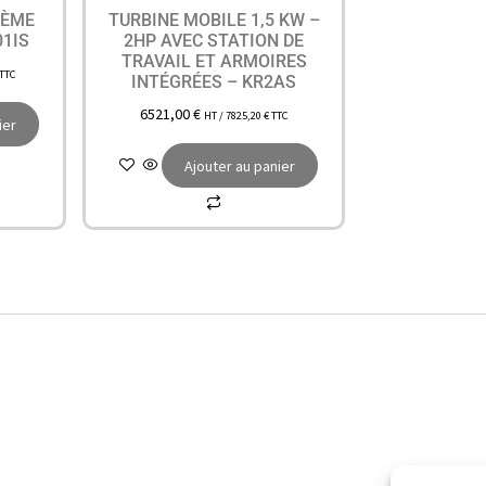
TÈME
TURBINE MOBILE 1,5 KW –
01IS
2HP AVEC STATION DE
TRAVAIL ET ARMOIRES
TTC
INTÉGRÉES – KR2AS
6521,00
€
HT /
7825,20
€
TTC
ier
Ajouter au panier
Accès rapide
Nous 