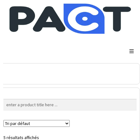
DSP
RUPES
WheelRestore
Smart Repair
5 résultats affichés