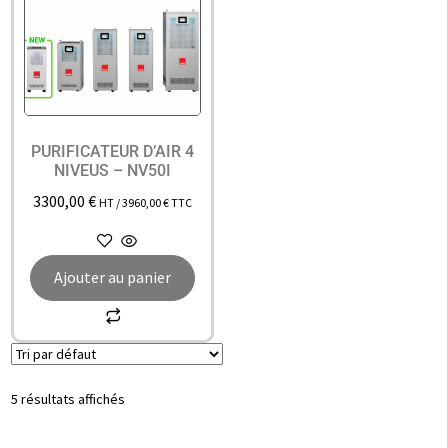
PURIFICATEUR D’AIR 4
NIVEUS – NV50I
3300,00
€
HT /
3960,00
€
TTC
Ajouter au panier
5 résultats affichés