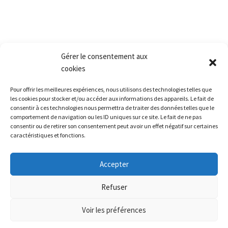
Conditions générales de vente
Retour produit et Garantie
Formulaire de retour produit
Frais de transport
Gérer le consentement aux
cookies
Accès rapide
Pour offrir les meilleures expériences, nous utilisons des technologies telles que
La société
les cookies pour stocker et/ou accéder aux informations des appareils. Le fait de
consentir à ces technologies nous permettra de traiter des données telles que le
La grêle
comportement de navigation ou les ID uniques sur ce site. Le fait de ne pas
consentir ou de retirer son consentement peut avoir un effet négatif sur certaines
La formation
caractéristiques et fonctions.
Restitution leasing / Carrosserie
Le matériel
Accepter
Nous contacter
Refuser
Voir les préférences
Alerte météo