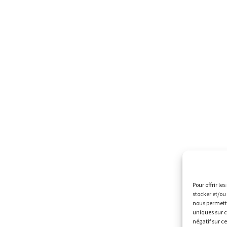
Pour offrir le
stocker et/ou
nous permettr
uniques sur c
négatif sur c