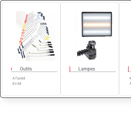
Outils
Lampes
A l'unité
K
En kit